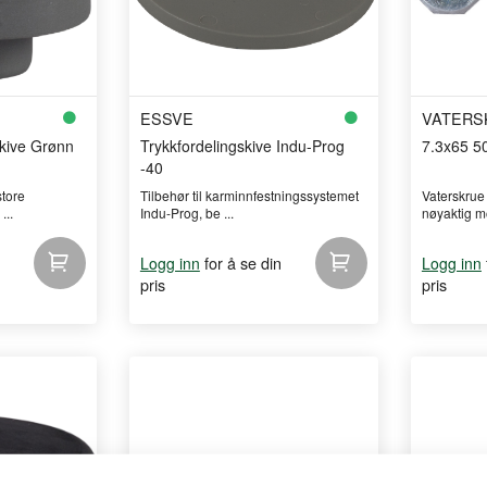
ESSVE
VATERS
kive Grønn
Trykkfordelingskive Indu-Prog
7.3x65 5
-40
store
Tilbehør til karminnfestningssystemet
Vaterskrue
...
Indu-Prog, be ...
nøyaktig mo
for å se din
Logg inn
Logg inn
pris
pris