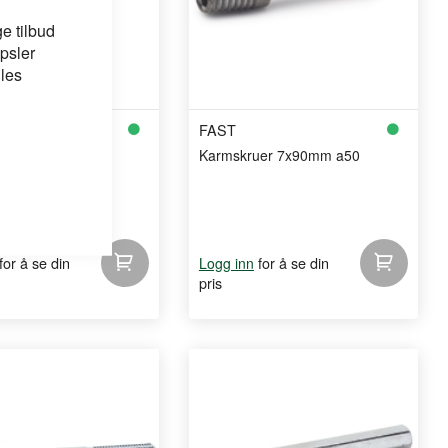
e tilbud
psler
 les
FAST
kile til vindu/dør
Karmskruer 7x90mm a50
 enkel, rask og sikker
g just ...
for å se din
for å se din
Logg inn
pris