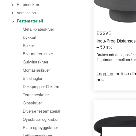
EL produkter
Ventilasjon
Festemateriell
Metall-plateskruer
ESSVE
Dykkert
Indu-Prog Distanses
Spiker
– 50 stk
Bolt mutter skive
Brukes når det oppstår 
fugebredder mellom kar 
Gulv/listskruer
Montasjeskruer
for å se din
Logg inn
Blindnagler
pris
Dekkpropper til karm
Terrasseskruer
Gipsskruer
Diverse festematerial
Øyeskruer og kroker
Plate og byggskruer
Lettbetongskruer