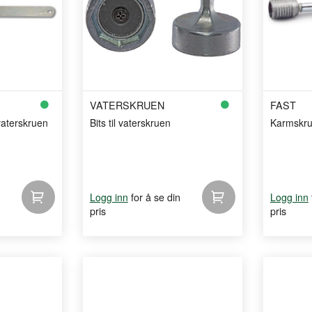
VATERSKRUEN
FAST
 vaterskruen
Bits til vaterskruen
Karmskr
for å se din
Logg inn
Logg inn
pris
pris