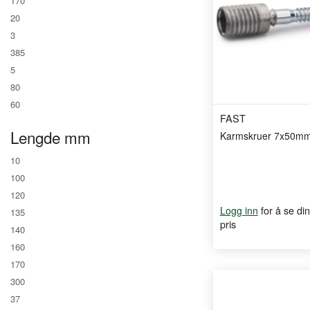
170
20
3
385
5
80
60
FAST
Lengde mm
Karmskruer 7x50m
10
100
120
for å se din
Logg inn
135
pris
140
160
170
300
37