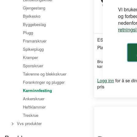
Gjengestang
Vi bruke
og forbe
Bjelkesko
nedenfor,
Byggebeslag
retnings
Plugg
ESSVE
Framarskruer
Plastlokk 14-19 mm 
Spikerplugg
Kramper
Brukes til å dekke synli
Sponskruer
karmskruehull etter mont
Takrenne og blekkskruer
for å se din
Logg inn
Forankringer og plugger
pris
Karminnfesting
Ankerskruer
Heftklammer
Treskrue
Vvs produkter