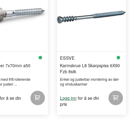
ESSVE
uer 7x70mm a50
Karmskrue L8 Skarpspiss 6X90
Fzb 8stk
med fritt roterende
Enkel og justerbar montering av dør-
r justeri ...
og vinduskarmer
for å se din
for å se din
Logg inn
pris