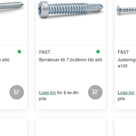
FAST
FAST
m a50
Borrskruer kh 7,0x38mm fzb a50
Justerin
a100
for å se din
Logg inn
Logg inn
pris
pris