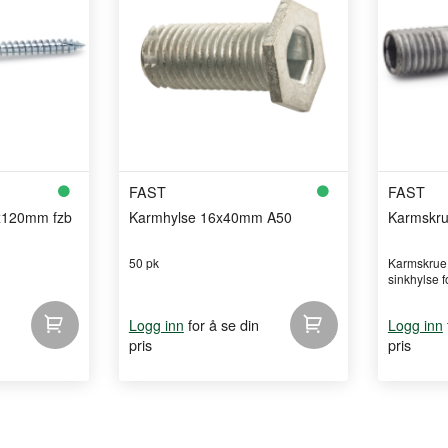
FAST
FAST
0x120mm fzb
Karmhylse 16x40mm A50
Karmskr
50 pk
Karmskrue 
sinkhylse fo
for å se din
Logg inn
Logg inn
pris
pris