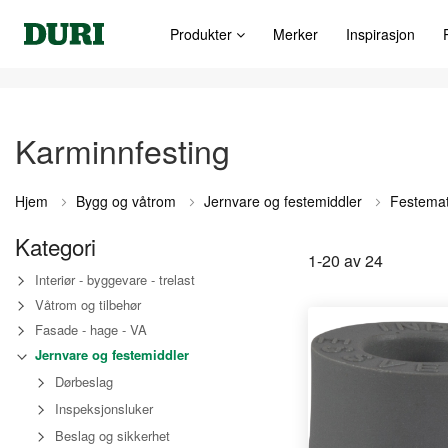
Produkter
Merker
Inspirasjon
Karminnfesting
Hjem
Bygg og våtrom
Jernvare og festemiddler
Festemat
Kategori
1
-
20
av
24
Interiør - byggevare - trelast
Våtrom og tilbehør
Fasade - hage - VA
Jernvare og festemiddler
Dørbeslag
Inspeksjonsluker
Beslag og sikkerhet