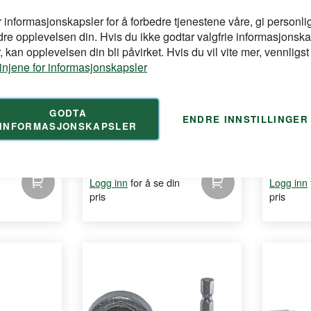
r informasjonskapsler for å forbedre tjenestene våre, gi personlig
dre opplevelsen din. Hvis du ikke godtar valgfrie informasjonska
 kan opplevelsen din bli påvirket. Hvis du vil vite mer, vennligst
linjene for informasjonskapsler
VATERSKRUEN
WinMax
Svart-200
Vaterskinnen
Justerbar 
GODTA
ENDRE INNSTILLINGER
INFORMASJONSKAPSLER
ge
Verktøy for
 ...
montering o
for å se din
Logg inn
Logg inn
pris
pris