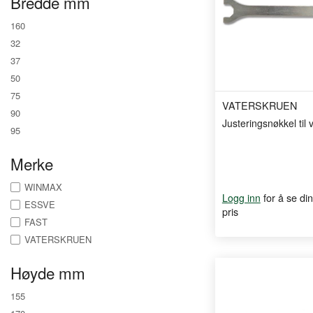
Bredde mm
160
32
37
50
75
VATERSKRUEN
90
Justeringsnøkkel til
95
Merke
WINMAX
for å se din
Logg inn
ESSVE
pris
FAST
VATERSKRUEN
Høyde mm
155