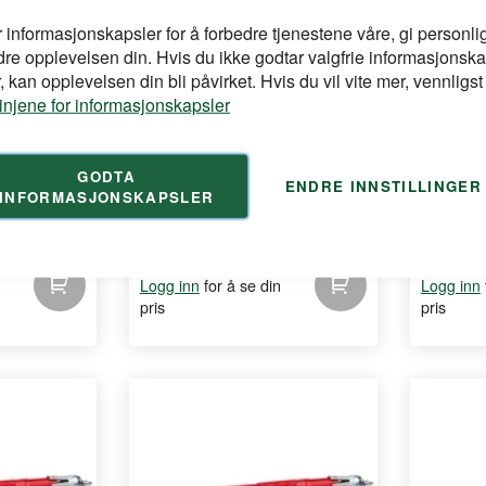
r informasjonskapsler for å forbedre tjenestene våre, gi personlig
dre opplevelsen din. Hvis du ikke godtar valgfrie informasjonska
 kan opplevelsen din bli påvirket. Hvis du vil vite mer, vennligst
linjene for informasjonskapsler
ESSVE
ESSVE
-110 FZB-50
Spikerplugg 8X100 FH FZB-70
Spikerpl
GODTA
ENDRE INNSTILLINGER
INFORMASJONSKAPSLER
for å se din
Logg inn
Logg inn
pris
pris