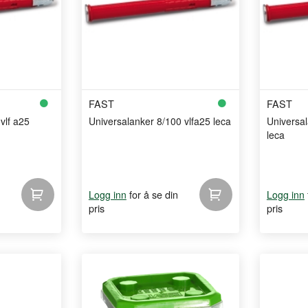
FAST
FAST
vlf a25
Universalanker 8/100 vlfa25 leca
Universal
leca
for å se din
Logg inn
Logg inn
pris
pris