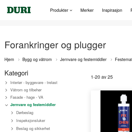
Produkter
Merker
Inspirasjon
Forankringer og plugger
Hjem
Bygg og våtrom
Jernvare og festemiddler
Festemat
Kategori
1
-
20
av
25
Interiør - byggevare - trelast
Våtrom og tilbehør
Fasade - hage - VA
Jernvare og festemiddler
Dørbeslag
Inspeksjonsluker
Beslag og sikkerhet