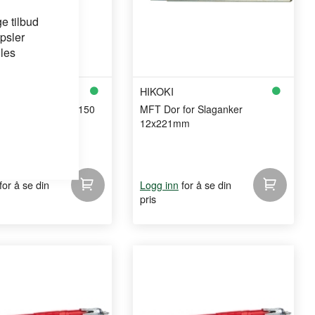
e tilbud
psler
 les
HIKOKI
ugg 6X55 FH FZB-150
MFT Dor for Slaganker
12x221mm
for å se din
for å se din
Logg inn
pris