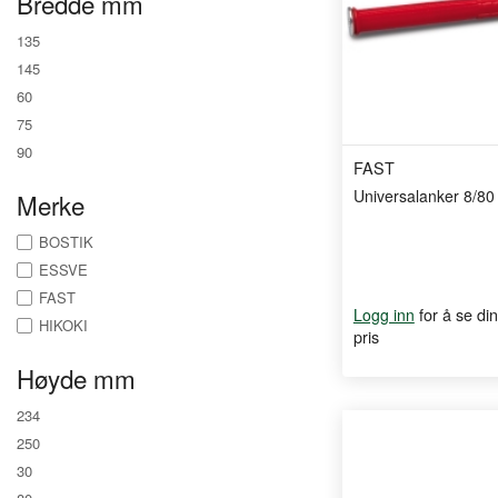
Bredde mm
135
145
60
75
90
FAST
Universalanker 8/80 
Merke
BOSTIK
ESSVE
FAST
for å se din
Logg inn
HIKOKI
pris
Høyde mm
234
250
30