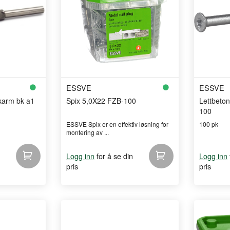
ESSVE
ESSVE
karm bk a1
Spix 5,0X22 FZB-100
Lettbeto
100
ESSVE Spix er en effektiv løsning for
100 pk
montering av ...
for å se din
Logg inn
Logg inn
pris
pris