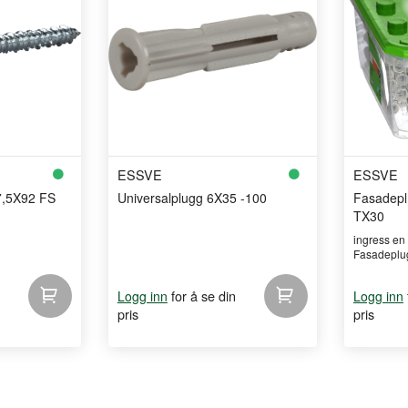
ESSVE
ESSVE
 7,5X92 FS
Universalplugg 6X35 -100
Fasadep
TX30
ingress e
Fasadeplugg
for å se din
Logg inn
Logg inn
pris
pris