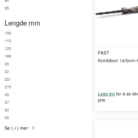
80
95
Lengde mm
100
110
120
FAST
180
Kombiborr 14/5mm 
20
22
221
270
for å se din
Logg inn
35
pris
37
50
55
Se (
4
) mer