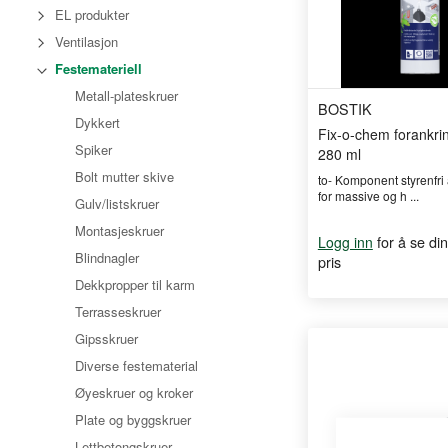
EL produkter
Ventilasjon
Festemateriell
Metall-plateskruer
BOSTIK
Dykkert
Fix-o-chem forankri
Spiker
280 ml
Bolt mutter skive
to- Komponent styrenfr
for massive og h ...
Gulv/listskruer
Montasjeskruer
for å se din
Logg inn
Blindnagler
pris
Dekkpropper til karm
Terrasseskruer
Gipsskruer
Diverse festematerial
Øyeskruer og kroker
Plate og byggskruer
Lettbetongskruer