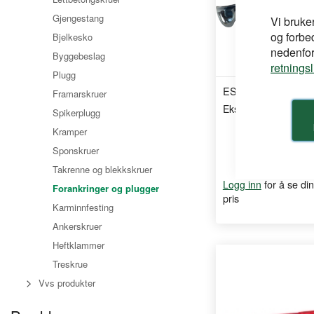
Gjengestang
Vi bruke
og forbe
Bjelkesko
nedenfor,
Byggebeslag
retnings
Plugg
ESSVE
Framarskruer
Ekspresspiker 8-70
Spikerplugg
Kramper
Sponskruer
Takrenne og blekkskruer
for å se din
Logg inn
Forankringer og plugger
pris
Karminnfesting
Ankerskruer
Heftklammer
Treskrue
Vvs produkter