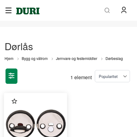
Søk
Dørlås
Hjem
Bygg og våtrom
Jernvare og festemiddler
Dørbeslag
1
element