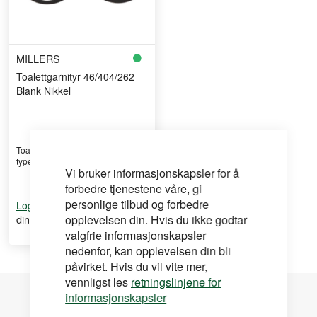
MILLERS
Toalettgarnityr 46/404/262
Blank Nikkel
Toalettgarnityr til innendørlåser
type Fas 2020 ell ...
Vi bruker informasjonskapsler for å
forbedre tjenestene våre, gi
personlige tilbud og forbedre
for å se
Logg inn
din pris
opplevelsen din. Hvis du ikke godtar
valgfrie informasjonskapsler
nedenfor, kan opplevelsen din bli
påvirket. Hvis du vil vite mer,
vennligst les
retningslinjene for
informasjonskapsler