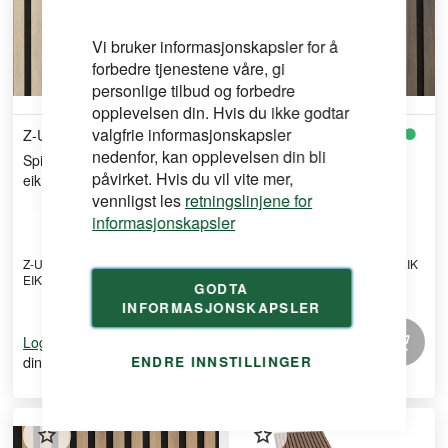
Vi bruker informasjonskapsler for å
forbedre tjenestene våre, gi
personlige tilbud og forbedre
opplevelsen din. Hvis du ikke godtar
valgfrie informasjonskapsler
Z-UP
Z-UP
nedenfor, kan opplevelsen din bli
Spilepanel 12 melamin lys
Spilepanel 12 melamin
påvirket. Hvis du vil vite mer,
eik
kastanje
vennligst les
retningslinjene for
informasjonskapsler
Z-UP Spilepanel 12 Melamin LYS
Z-UP Spilepanel 12 Melamin EIK
EIK 2780x600x20mm 1, ...
SORT 2780x600x20mm 1 ...
GODTA
INFORMASJONSKAPSLER
for å se
for å se
Logg inn
Logg inn
din pris
din pris
ENDRE INNSTILLINGER