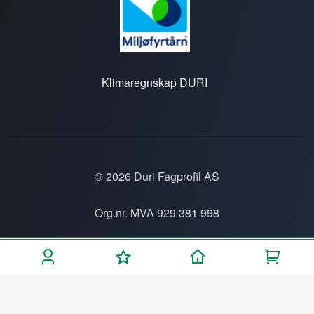
Klimaregnskap DURI
© 2026 Duri Fagprofil AS
Org.nr. MVA 929 381 998
Personvern