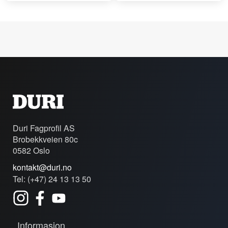
Duri Fagprofil AS
Brobekkveien 80c
0582 Oslo
kontakt@duri.no
Tel: (+47) 24 13 13 50
Informasjon