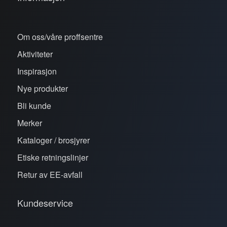
Om oss/våre proffsentre
Aktiviteter
Inspirasjon
Nye produkter
Bli kunde
Merker
Kataloger / brosjyrer
Etiske retningslinjer
Retur av EE-avfall
Kundeservice