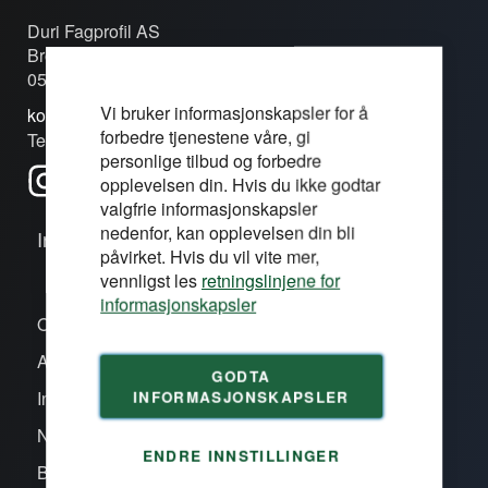
Duri Fagprofil AS
Brobekkveien 80c
0582 Oslo
Vi bruker informasjonskapsler for å
kontakt@duri.no
forbedre tjenestene våre, gi
Tel: (+47) 24 13 13 50
personlige tilbud og forbedre
opplevelsen din. Hvis du ikke godtar
valgfrie informasjonskapsler
nedenfor, kan opplevelsen din bli
Informasjon
påvirket. Hvis du vil vite mer,
vennligst les
retningslinjene for
informasjonskapsler
Om oss/våre proffsentre
Aktiviteter
GODTA
INFORMASJONSKAPSLER
Inspirasjon
Nye produkter
ENDRE INNSTILLINGER
Bli kunde