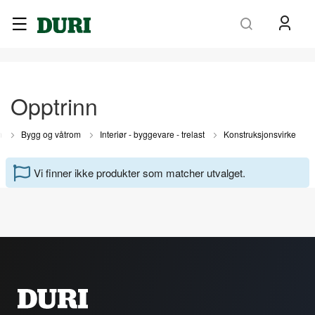
Søk
Opptrinn
m
Bygg og våtrom
Interiør - byggevare - trelast
Konstruksjonsvirke
Vi finner ikke produkter som matcher utvalget.