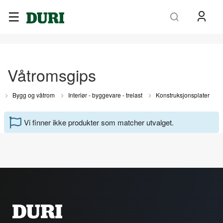
Søk
Våtromsgips
m
Bygg og våtrom
Interiør - byggevare - trelast
Konstruksjonsplater
Vi finner ikke produkter som matcher utvalget.