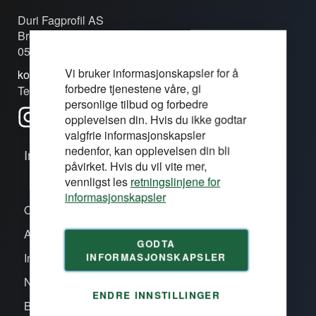
Duri Fagprofil AS
Brobekkveien 80c
0582 Oslo
Vi bruker informasjonskapsler for å
kontakt@duri.no
forbedre tjenestene våre, gi
Tel: (+47) 24 13 13 50
personlige tilbud og forbedre
opplevelsen din. Hvis du ikke godtar
valgfrie informasjonskapsler
nedenfor, kan opplevelsen din bli
Informasjon
påvirket. Hvis du vil vite mer,
vennligst les
retningslinjene for
informasjonskapsler
Om oss/våre proffsentre
Aktiviteter
GODTA
INFORMASJONSKAPSLER
Inspirasjon
Nye produkter
ENDRE INNSTILLINGER
Bli kunde