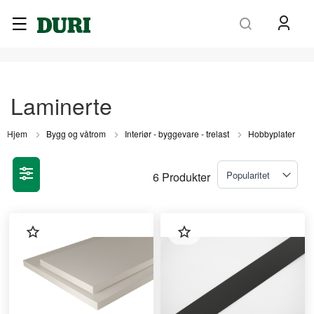
Søk
Laminerte
Hjem
Bygg og våtrom
Interiør - byggevare - trelast
Hobbyplater
6
Produkter