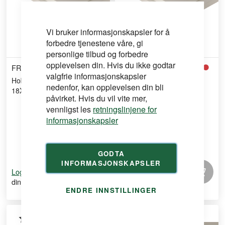
Vi bruker informasjonskapsler for å
forbedre tjenestene våre, gi
personlige tilbud og forbedre
opplevelsen din. Hvis du ikke godtar
FRITZØE ENGROS
FRITZØE ENGROS
valgfrie informasjonskapsler
Hobbyplate Melamin
Hobbyplate Melamin
nedenfor, kan opplevelsen din bli
18X300X2400
18X200X2400
påvirket. Hvis du vil vite mer,
vennligst les
retningslinjene for
informasjonskapsler
GODTA
INFORMASJONSKAPSLER
for å se
for å se
Logg inn
Logg inn
din pris
din pris
ENDRE INNSTILLINGER