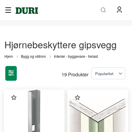
Søk
Hjørnebeskyttere gipsvegg
Hjem
Bygg og våtrom
Interiør - byggevare - trelast
19
Produkter