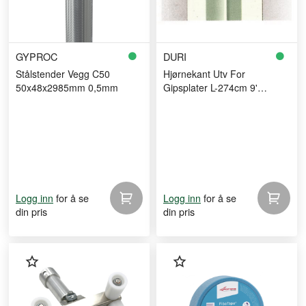
GYPROC
DURI
Stålstender Vegg C50
Hjørnekant Utv For
50x48x2985mm 0,5mm
Gipsplater L-274cm 9'
Sheetrock Dallas
for å se
for å se
Logg inn
Logg inn
din pris
din pris