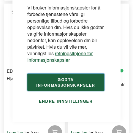
Vi bruker informasjonskapsler for å
forbedre tjenestene våre, gi
personlige tilbud og forbedre
opplevelsen din. Hvis du ikke godtar
valgfrie informasjonskapsler
nedenfor, kan opplevelsen din bli
påvirket. Hvis du vil vite mer,
vennligst les
retningslinjene for
informasjonskapsler
EDMA
STRAIT-FLEX
Hjørnerulle innvendig
Tape arch-flex
GODTA
15mb/87mm/0,9mm 16.5mtr
INFORMASJONSKAPSLER
ENDRE INNSTILLINGER
for å se
for å se
Logg inn
Logg inn