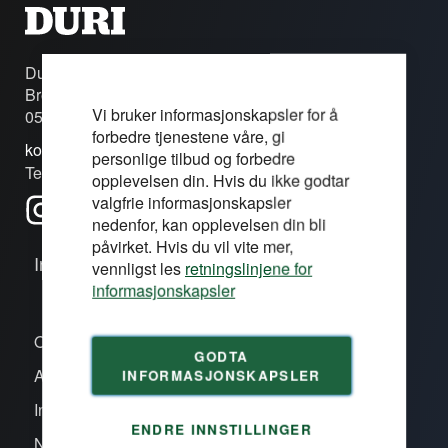
Duri Fagprofil AS
Brobekkveien 80c
Vi bruker informasjonskapsler for å
0582 Oslo
forbedre tjenestene våre, gi
kontakt@duri.no
personlige tilbud og forbedre
Tel: (+47) 24 13 13 50
opplevelsen din. Hvis du ikke godtar
valgfrie informasjonskapsler
nedenfor, kan opplevelsen din bli
påvirket. Hvis du vil vite mer,
Informasjon
vennligst les
retningslinjene for
informasjonskapsler
Om oss/våre proffsentre
GODTA
Aktiviteter
INFORMASJONSKAPSLER
Inspirasjon
ENDRE INNSTILLINGER
Nye produkter