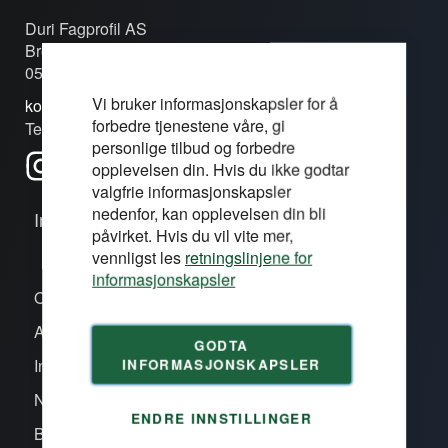
Duri Fagprofil AS
Brobekkveien 80c
0582 Oslo
Vi bruker informasjonskapsler for å
kontakt@duri.no
forbedre tjenestene våre, gi
Tel: (+47) 24 13 13 50
personlige tilbud og forbedre
opplevelsen din. Hvis du ikke godtar
valgfrie informasjonskapsler
nedenfor, kan opplevelsen din bli
Informasjon
påvirket. Hvis du vil vite mer,
vennligst les
retningslinjene for
informasjonskapsler
Om oss/våre proffsentre
Aktiviteter
GODTA
INFORMASJONSKAPSLER
Inspirasjon
Nye produkter
ENDRE INNSTILLINGER
Bli kunde