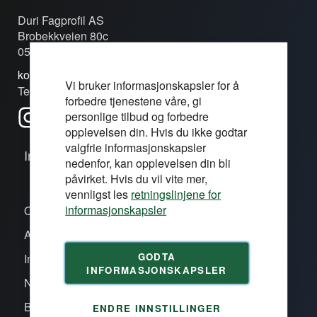
Duri Fagprofil AS
Brobekkveien 80c
0582 Oslo
kontakt@duri.no
Vi bruker informasjonskapsler for å
Tel: (+47) 24 13 13 50
forbedre tjenestene våre, gi
personlige tilbud og forbedre
opplevelsen din. Hvis du ikke godtar
valgfrie informasjonskapsler
Informasjon
nedenfor, kan opplevelsen din bli
påvirket. Hvis du vil vite mer,
vennligst les
retningslinjene for
informasjonskapsler
Om oss/våre proffsentre
Aktiviteter
GODTA
Inspirasjon
INFORMASJONSKAPSLER
Nye produkter
Bli kunde
ENDRE INNSTILLINGER