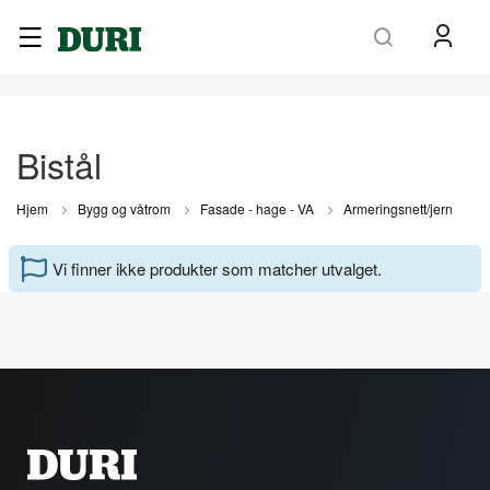
Søk
Bistål
Hjem
Bygg og våtrom
Fasade - hage - VA
Armeringsnett/jern
Vi finner ikke produkter som matcher utvalget.