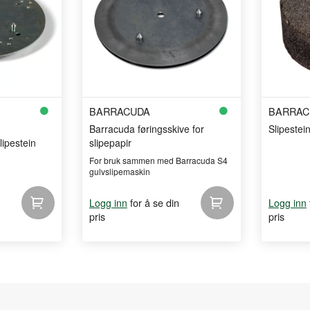
BARRACUDA
BARRAC
Barracuda føringsskive for
Slipeste
ipestein
slipepapir
For bruk sammen med Barracuda S4
gulvslipemaskin
for å se din
Logg inn
Logg inn
pris
pris