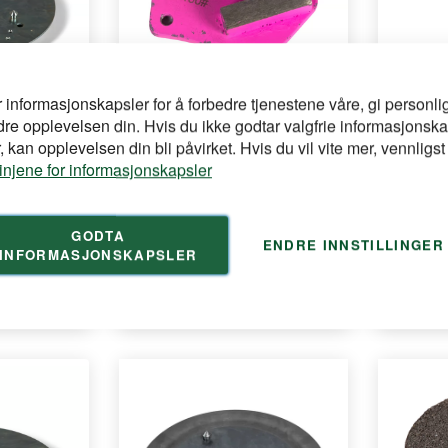
r informasjonskapsler for å forbedre tjenestene våre, gi personlig
dre opplevelsen din. Hvis du ikke godtar valgfrie informasjonska
BARRACUDA
BARRAC
 kan opplevelsen din bli påvirket. Hvis du vil vite mer, vennligst
 kombi for
Barracuda Diamantsegment Wp-
Slipemask
linjene for informasjonskapsler
ein
15 K120/150
støvavsu
 S4
Diamantsegment Korn 120/150 med 2
ABS Gulvs
slipeklakker til ...
GODTA
ENDRE INNSTILLINGER
INFORMASJONSKAPSLER
for å se din
Logg inn
Logg inn
pris
pris