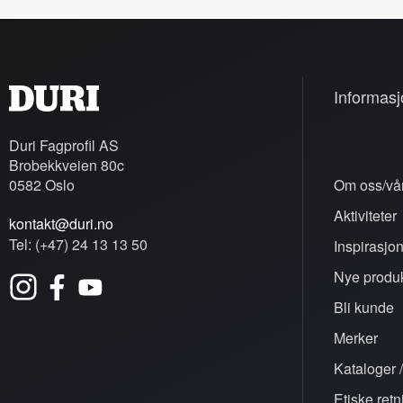
Informasj
Duri Fagprofil AS
Brobekkveien 80c
0582 Oslo
Om oss/vår
Aktiviteter
kontakt@duri.no
Tel: (+47) 24 13 13 50
Inspirasjo
Nye produk
Bli kunde
Merker
Kataloger /
Etiske retn