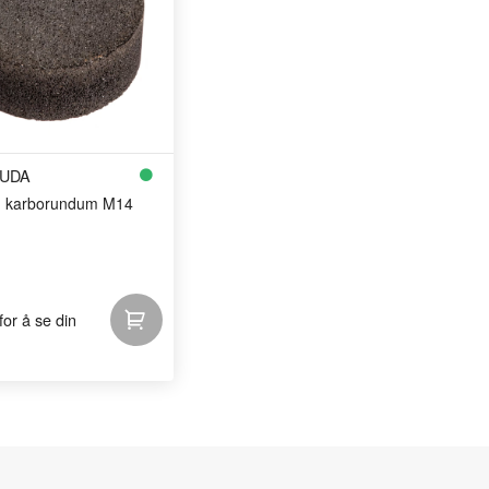
UDA
in karborundum M14
for å se din