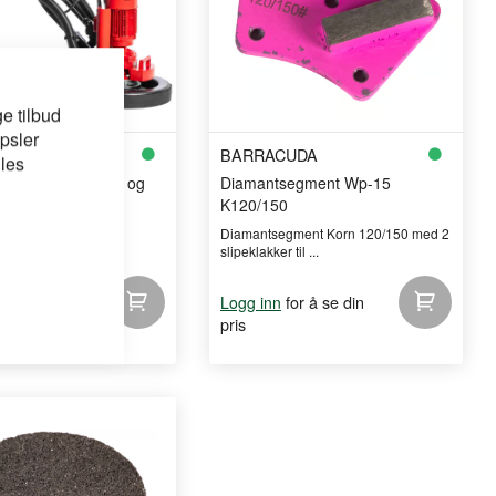
e tilbud
psler
UDA
BARRACUDA
 les
in S4 inkl hjulsett og
Diamantsegment Wp-15
g
K120/150
lipemaskin
Diamantsegment Korn 120/150 med 2
slipeklakker til ...
for å se din
for å se din
Logg inn
pris