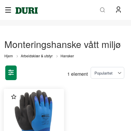
Søk
Monteringshanske vått miljø
Hjem
Arbeidsklær & utstyr
Hansker
1
element