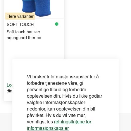
Flere varianter
SOFT TOUCH
Soft touch hanske
aquaguard thermo
Vi bruker informasjonskapsler for å
forbedre tjenestene våre, gi
for å se
Logg inn
personlige tilbud og forbedre
din pris
opplevelsen din. Hvis du ikke godtar
valgfrie informasjonskapsler
nedenfor, kan opplevelsen din bli
påvirket. Hvis du vil vite mer,
vennligst les
retningslinjene for
informasjonskapsler