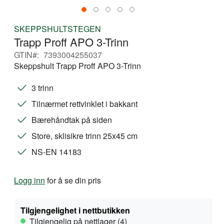
Gå
SKEPPSHULTSTEGEN
til
Trapp Proff APO 3-Trinn
begynnelsen
av
GTIN
7393004255037
bildegalleri
Skeppshult Trapp Proff APO 3-Trinn
3 trinn
Tilnærmet rettvinklet i bakkant
Bærehåndtak på siden
Store, sklisikre trinn 25x45 cm
NS-EN 14183
Logg inn
for å se din pris
Tilgjengelighet i nettbutikken
Tilgjengelig på nettlager (4)