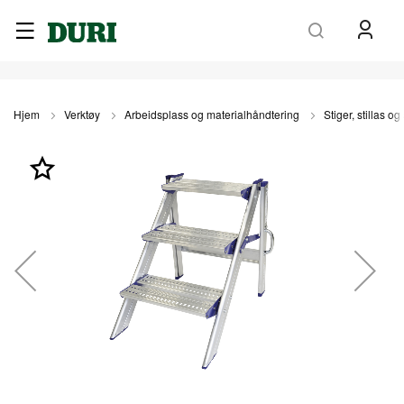
Søk
Hjem
Verktøy
Arbeidsplass og materialhåndtering
Stiger, stillas o
Gå
til
slutten
av
bildegalleri