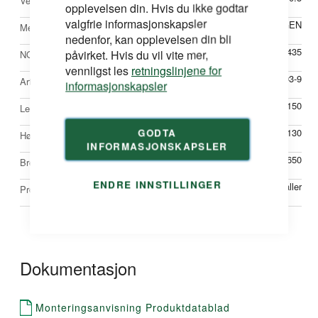
Vekt
opplevelsen din. Hvis du ikke godtar
informasjon
valgfrie informasjonskapsler
SKEPPSHULTSTEGEN
Merke
nedenfor, kan opplevelsen din bli
24796435
påvirket. Hvis du vil vite mer,
NOBBNr
vennligst les
retningslinjene for
SK4255-03-9
Artikkelnr
informasjonskapsler
1150
Lengde mm
130
GODTA
Høyde mm
INFORMASJONSKAPSLER
650
Bredde mm
ENDRE INNSTILLINGER
Paller
Produkttype
Dokumentasjon
Monteringsanvisning Produktdatablad