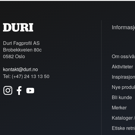
Informasj
Duri Fagprofil AS
Brobekkveien 80c
0582 Oslo
Om oss/vår
Aktiviteter
kontakt@duri.no
Tel: (+47) 24 13 13 50
Inspirasjo
Nye produk
Bli kunde
Merker
Kataloger /
Etiske retn