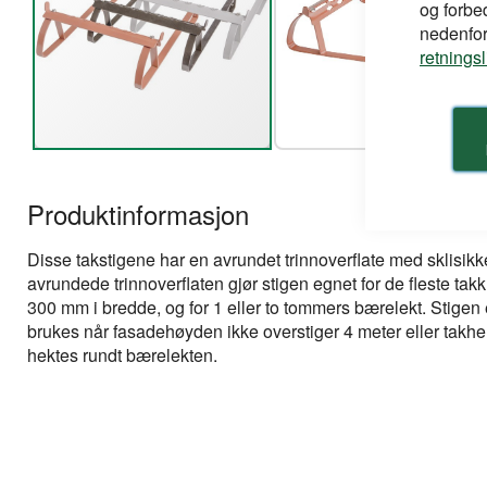
og forbe
nedenfor,
retnings
Gå
til
Produktinformasjon
begynnelsen
av
bildegalleri
Disse takstigene har en avrundet trinnoverflate med sklisikke
avrundede trinnoverflaten gjør stigen egnet for de fleste tak
300 mm i bredde, og for 1 eller to tommers bærelekt. Stigen
brukes når fasadehøyden ikke overstiger 4 meter eller takhe
hektes rundt bærelekten.