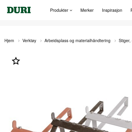
Produkter
Merker
Inspirasjon
Hjem
Verktøy
Arbeidsplass og materialhåndtering
Stiger,
Gå
til
slutten
av
bildegalleri