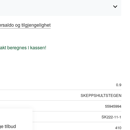
rsaldo og tilgjengelighet
frakt beregnes i kassen!
0.9
SKEPPSHULTSTEGEN
55945994
SK222-11-1
e tilbud
410