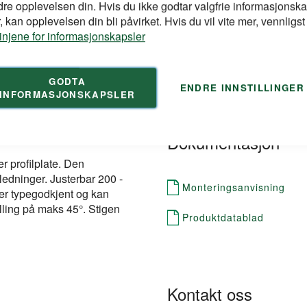
dre opplevelsen din. Hvis du ikke godtar valgfrie informasjonska
 kan opplevelsen din bli påvirket. Hvis du vil vite mer, vennligst
Høyde mm
linjene for informasjonskapsler
Bredde mm
Produkttype
GODTA
ENDRE INNSTILLINGER
INFORMASJONSKAPSLER
Dokumentasjon
r profilplate. Den
kledninger. Justerbar 200 -
Monteringsanvisning
 er typegodkjent og kan
lling på maks 45°. Stigen
Produktdatablad
Kontakt oss