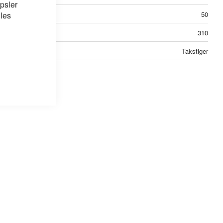
psler
 les
50
310
Takstiger