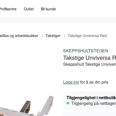
Proffsentre
Outlet
Bli kunde
 stillas og arbeidsbukker
Takstiger
Takstige Unviversa Rød
SKEPPSHULTSTEGEN
Takstige Unviversa 
Skeppshult Takstige Unvive
Logg inn
for å se din pris
Tilgjengelighet i nettbuti
Tilgjengelig på nettlager