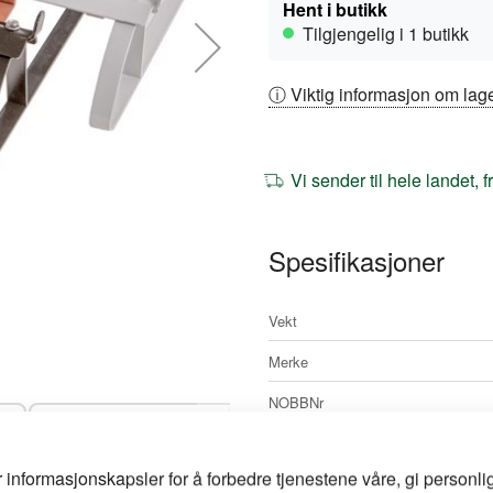
Hent i butikk
Tilgjengelig i 1 butikk
ⓘ Viktig informasjon om lage
Vi sender til hele landet, 
Spesifikasjoner
Mer
Vekt
informasjon
Merke
NOBBNr
Artikkelnr
r informasjonskapsler for å forbedre tjenestene våre, gi personlig
Lengde mm