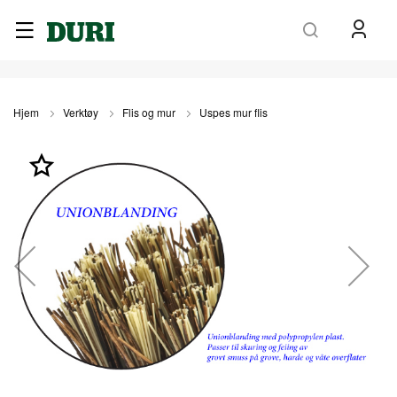
Søk
Hjem
Verktøy
Flis og mur
Uspes mur flis
Gå
til
slutten
av
bildegalleri