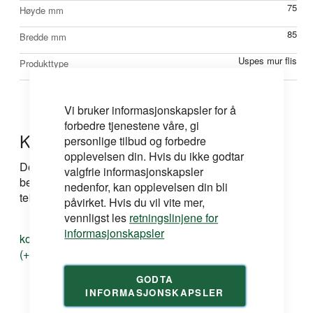
75
Høyde mm
85
Bredde mm
Uspes mur flis
Produkttype
Vi bruker informasjonskapsler for å
forbedre tjenestene våre, gi
Kontakt oss
personlige tilbud og forbedre
opplevelsen din. Hvis du ikke godtar
Dersom du har spørsmål om produkt, løsning eller
valgfrie informasjonskapsler
bestilling kan du ta kontakt med oss på e-post eller
nedenfor, kan opplevelsen din bli
telefon:
påvirket. Hvis du vil vite mer,
vennligst les
retningslinjene for
informasjonskapsler
kontakt@duri.no
(+47) 24 13 13 50
GODTA
INFORMASJONSKAPSLER