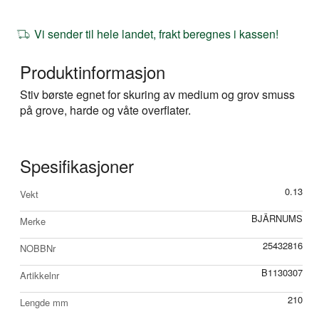
Vi sender til hele landet, frakt beregnes i kassen!
Produktinformasjon
Stiv børste egnet for skuring av medium og grov smuss
på grove, harde og våte overflater.
Spesifikasjoner
Mer
0.13
Vekt
informasjon
BJÄRNUMS
Merke
25432816
NOBBNr
B1130307
Artikkelnr
210
Lengde mm