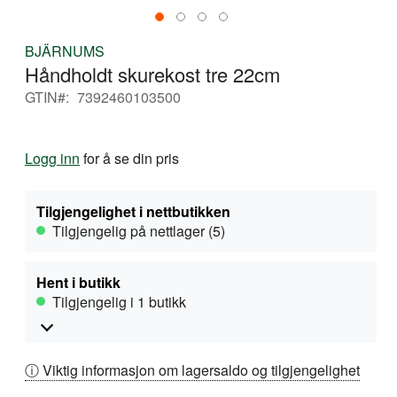
Gå
BJÄRNUMS
til
Håndholdt skurekost tre 22cm
begynnelsen
av
GTIN
7392460103500
bildegalleri
Logg inn
for å se din pris
Tilgjengelighet i nettbutikken
Tilgjengelig på nettlager (5)
Hent i butikk
Tilgjengelig i 1 butikk
ⓘ Viktig informasjon om lagersaldo og tilgjengelighet