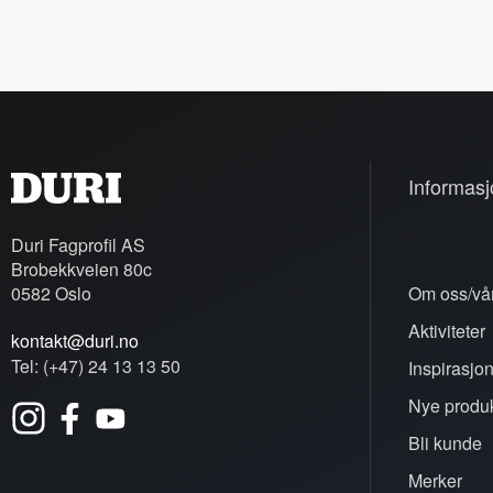
Informasj
Duri Fagprofil AS
Brobekkveien 80c
0582 Oslo
Om oss/vår
Aktiviteter
kontakt@duri.no
Tel: (+47) 24 13 13 50
Inspirasjo
Nye produk
Bli kunde
Merker