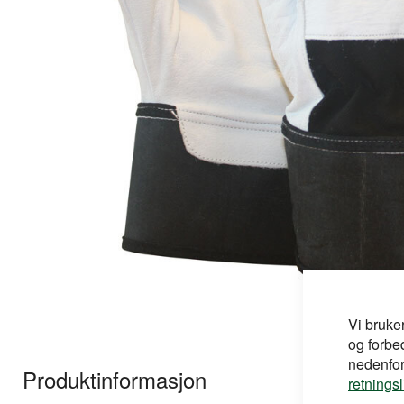
Vi bruke
Gå
og forbe
til
nedenfor,
Produktinformasjon
begynnelsen
retnings
av