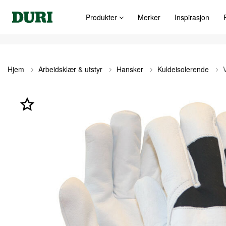
Produkter
Merker
Inspirasjon
Hjem
Arbeidsklær & utstyr
Hansker
Kuldeisolerende
Gå
til
slutten
av
bildegalleri