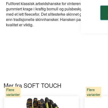
bildegalleri
Fullforet klassisk arbeidshanske for vinteren. Storfeskinn 
gummiert krage i kraftig bomull og pulsbeskyttelse i storfesk
med et lett fleecefor. Det slitesterke skinnet gjør livet til d
enn tradisjonelle skinnhansker. Hansken passer til tungindu
kvalitet er viktig.
Mer fra SOFT TOUCH
Flere
Flere
varianter
varianter