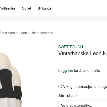
Proffsentre
Outlet
Bli kunde
Vinterhanske Leon kuskinn fleecefor
SOFT TOUCH
Vinterhanske Leon ku
Logg inn
for å se din pris
ⓘ Viktig informasjon om lage
Størrelse