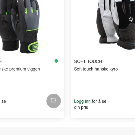
H
SOFT TOUCH
anske premium viggen
Soft touch hanske kyro
å se
for å se
Logg inn
din pris