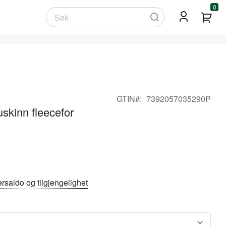
0
Min
Søk
GTIN
7392057035290P
skinn fleecefor
rsaldo og tilgjengelighet