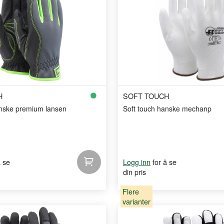
H
SOFT TOUCH
anske premium lansen
Soft touch hanske mechanp
å se
for å se
Logg inn
din pris
Flere
varianter