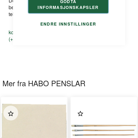
Dersom du har spørsmål om produkt, løsning eller
GODTA
bestilling kan du ta kontakt med oss på e-post eller
INFORMASJONSKAPSLER
telefon:
ENDRE INNSTILLINGER
kontakt@duri.no
(+47) 24 13 13 50
Mer fra HABO PENSLAR