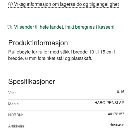
ⓘ Viktig informasjon om lagersaldo og tilgjengelighet
Vi sender til hele landet, frakt beregnes i kassen!
Produktinformasjon
Rullebøyle for ruller med stikk i bredde 10 til 15 cm i
bredde. 6 mm forsinket stål og plastskaft.
Spesifikasjoner
Mer
0.16
Vekt
informasjon
HABO PENSLAR
Merke
40172157
NOBBNr
H050496
Artikkelnr