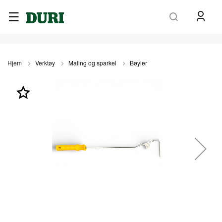
Søk
Hjem
Verktøy
Maling og sparkel
Bøyler
Gå
til
slutten
av
bildegalleri