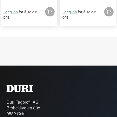
for å se din
for å se din
Logg inn
Logg inn
pris
pris
Duri Fagprofil AS
Brobekkveien 80c
0582 Oslo