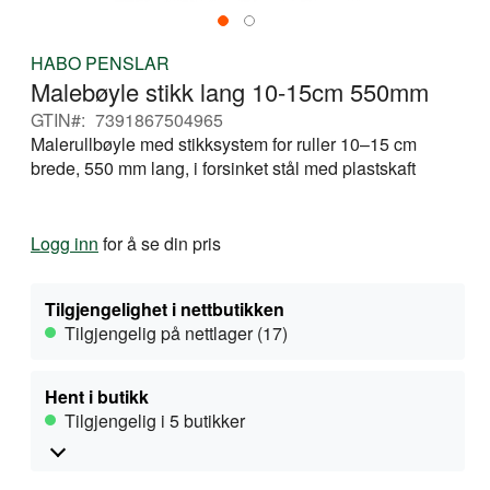
Gå
HABO PENSLAR
til
Malebøyle stikk lang 10-15cm 550mm
begynnelsen
av
GTIN
7391867504965
bildegalleri
Malerullbøyle med stikksystem for ruller 10–15 cm
brede, 550 mm lang, i forsinket stål med plastskaft
Logg inn
for å se din pris
Tilgjengelighet i nettbutikken
Tilgjengelig på nettlager (17)
Hent i butikk
Tilgjengelig i 5 butikker