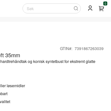
0
Min
Søk
GTIN
7391867263039
oft 35mm
hardtrehåndtak og konisk syntetbust for ekstremt glatte
ller løsemidler
nbart
alitet