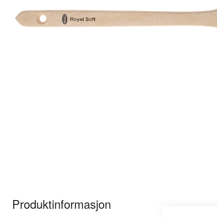
Gå
til
Produktinformasjon
begynnelsen
av