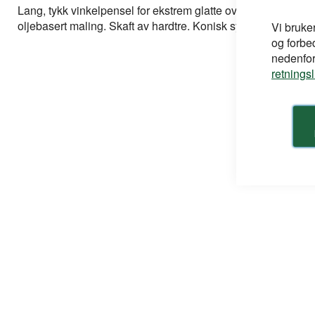
bildegalleri
Lang, tykk vinkelpensel for ekstrem glatte overflater ved m
oljebasert maling. Skaft av hardtre. Konisk syntetbust. Rustfri
Vi bruke
og forbe
nedenfor,
retnings