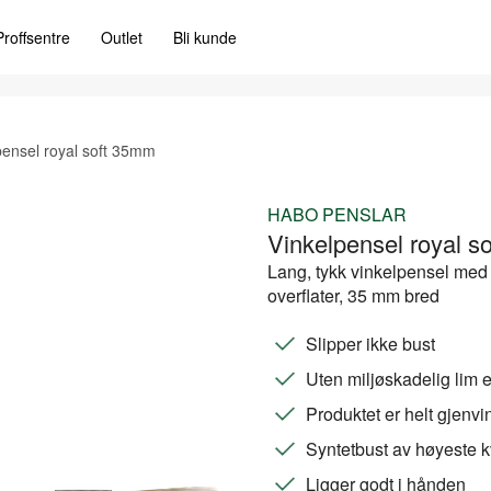
Proffsentre
Outlet
Bli kunde
pensel royal soft 35mm
HABO PENSLAR
Vinkelpensel royal s
Lang, tykk vinkelpensel med 
overflater, 35 mm bred
Slipper ikke bust
Uten miljøskadelig lim e
Produktet er helt gjenvi
Syntetbust av høyeste kv
Ligger godt i hånden