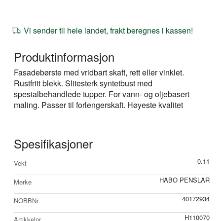
Vi sender til hele landet, frakt beregnes i kassen!
Produktinformasjon
Fasadebørste med vridbart skaft, rett eller vinklet.
Rustfritt blekk. Slitesterk syntetbust med
spesialbehandlede tupper. For vann- og oljebasert
maling. Passer til forlengerskaft. Høyeste kvalitet
Spesifikasjoner
Mer
0.11
Vekt
informasjon
HABO PENSLAR
Merke
40172934
NOBBNr
H110070
Artikkelnr