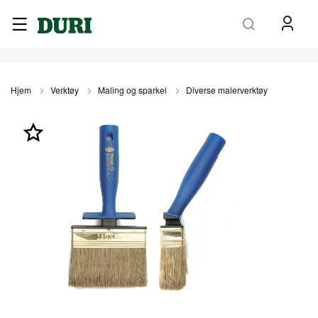
Søk
Hjem
Verktøy
Maling og sparkel
Diverse malerverktøy
Gå
til
slutten
av
bildegalleri