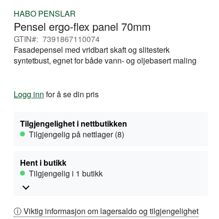
Gå
HABO PENSLAR
til
Pensel ergo-flex panel 70mm
begynnelsen
av
GTIN
7391867110074
bildegalleri
Fasadepensel med vridbart skaft og slitesterk
syntetbust, egnet for både vann- og oljebasert maling
Logg inn
for å se din pris
Tilgjengelighet i nettbutikken
Tilgjengelig på nettlager (8)
Hent i butikk
Tilgjengelig i 1 butikk
ⓘ Viktig informasjon om lagersaldo og tilgjengelighet