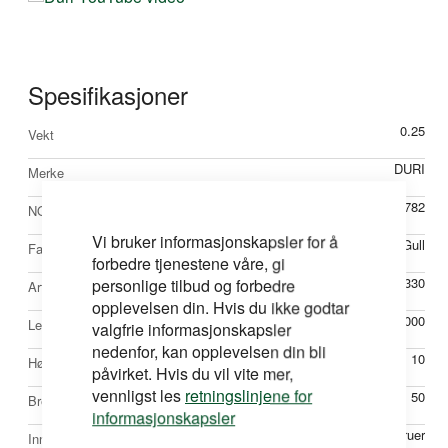
Spesifikasjoner
Mer
0.25
Vekt
informasjon
DURI
Merke
52641782
NOBBNr
Vi bruker informasjonskapsler for å
Gull
Farge
forbedre tjenestene våre, gi
8241330
personlige tilbud og forbedre
Artikkelnr
opplevelsen din. Hvis du ikke godtar
3000
Lengde mm
valgfrie informasjonskapsler
nedenfor, kan opplevelsen din bli
10
Høyde mm
påvirket. Hvis du vil vite mer,
vennligst les
retningslinjene for
50
Bredde mm
informasjonskapsler
Skruer
Innfesting