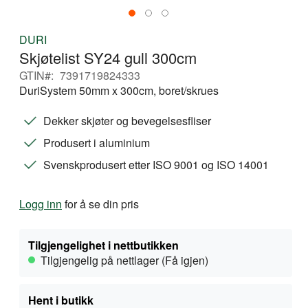
Gå
DURI
til
Skjøtelist SY24 gull 300cm
begynnelsen
av
GTIN
7391719824333
bildegalleri
DuriSystem 50mm x 300cm, boret/skrues
Dekker skjøter og bevegelsesfliser
Produsert i aluminium
Svenskprodusert etter ISO 9001 og ISO 14001
Logg inn
for å se din pris
Tilgjengelighet i nettbutikken
Tilgjengelig på nettlager (Få igjen)
Hent i butikk