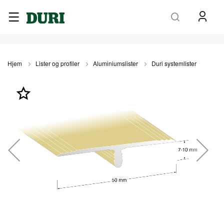
Søk
Hjem
Lister og profiler
Aluminiumslister
Duri systemlister
Gå
til
slutten
av
bildegalleri