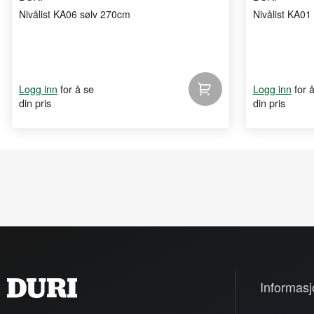
Nivålist KA06 sølv 270cm
Nivålist KA01
for å se
for 
Logg inn
Logg inn
din pris
din pris
Informasj