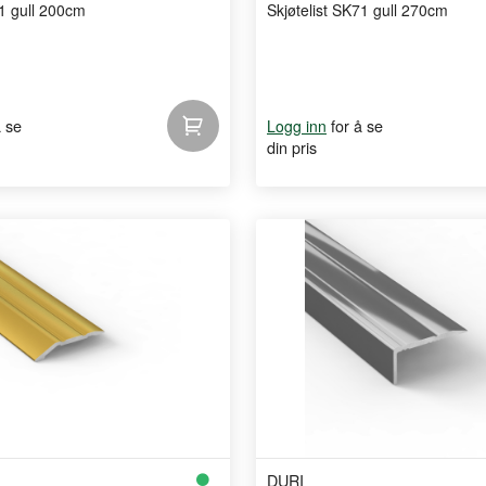
61 gull 200cm
Skjøtelist SK71 gull 270cm
å se
for å se
Logg inn
din pris
DURI