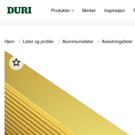
Produkter
Merker
Inspirasjon
Hjem
Lister og profiler
Aluminiumslister
Avslutningslister
Gå
til
slutten
av
bildegalleri