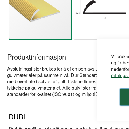
Gå
til
Produktinformasjon
begynnelsen
Vi bruke
av
og forbe
bildegalleri
Avslutningslister brukes for å gi en pen avslutning av teksti
nedenfor,
gulvmaterialer på samme nivå. DuriStandard avslutningsliste
retnings
med overflate i sølv eller gull. Listene finnes med forskjellige
tykkelse på gulvmaterialet. Alle gulvlister fra Duri er produse
standarder for kvalitet (ISO 9001) og miljø (ISO 14001).
DURI
Duri Fagprofil har et av Europas bredeste sortiment av spes