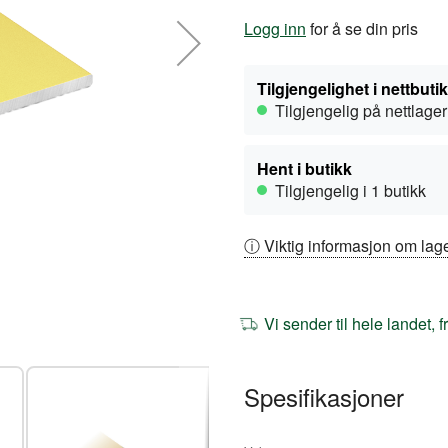
Logg inn
for å se din pris
Tilgjengelighet i nettbuti
Tilgjengelig på nettlager
Hent i butikk
Tilgjengelig i 1 butikk
ⓘ Viktig informasjon om lage
Vi sender til hele landet, 
Spesifikasjoner
Mer