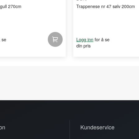
 gull 270cm
Trappenese nr 47 sølv 200cm
å se
for å se
Logg inn
din pris
on
Kundeservice