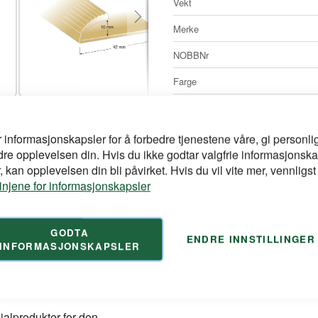
Vekt
informasjon
Merke
NOBBNr
Farge
Artikkelnr
Lengde mm
r informasjonskapsler for å forbedre tjenestene våre, gi personlig
dre opplevelsen din. Hvis du ikke godtar valgfrie informasjonska
Høyde mm
lgulv mot andre
 kan opplevelsen din bli påvirket. Hvis du vil vite mer, vennligst
r er produsert i aluminium,
linjene for informasjonskapsler
Bredde mm
 høyder, tilpasset forskjellig
Innfesting
rt i Sverige etter ISO-
GODTA
ENDRE INNSTILLINGER
Profiltype
INFORMASJONSKAPSLER
Produkttype
ialprodukter for den