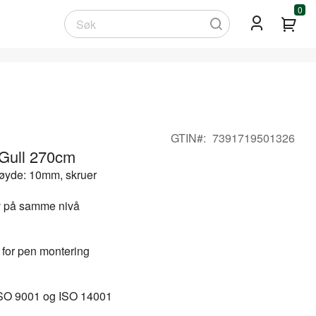
0
Min
Søk
GTIN
7391719501326
1 Gull 270cm
høyde: 10mm, skruer
v på samme nivå
for pen montering
ISO 9001 og ISO 14001