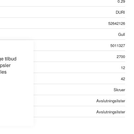
0.29
DURI
52642126
Gull
5011327
2700
e tilbud
psler
12
 les
42
Skruer
Avslutningslister
Avslutningslister