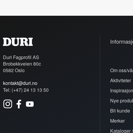
Informasj
Duri Fagprofil AS
Brobekkveien 80c
0582 Oslo
Om oss/vår
Aktiviteter
kontakt@duri.no
Tel: (+47) 24 13 13 50
Inspirasjo
Nye produk
Bli kunde
Merker
Kataloger /