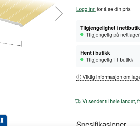
Logg inn
for å se din pris
Tilgjengelighet i nettbuti
Tilgjengelig på nettlager
Hent i butikk
Tilgjengelig i 1 butikk
ⓘ Viktig informasjon om lage
Vi sender til hele landet, 
Spesifikasjoner
Mer