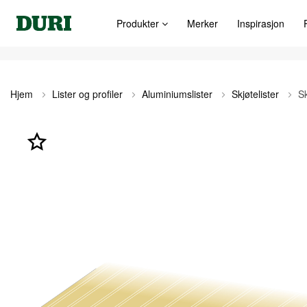
Produkter
Merker
Inspirasjon
Hjem
Lister og profiler
Aluminiumslister
Skjøtelister
Sk
Gå
til
slutten
av
bildegalleri