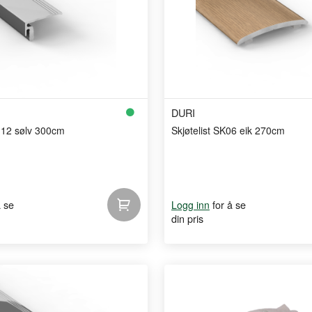
DURI
Y 12 sølv 300cm
Skjøtelist SK06 eik 270cm
å se
for å se
Logg inn
din pris