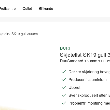
Proffsentre
Outlet
Bli kunde
jøtelist SK19 gull 300cm
DURI
Skjøtelist SK19 gull
DuriStandard 150mm x 300cm
Dekker skjøter og beveg
Produsert i aluminium
Uboret
Svenskprodusert etter 
Problemfri montring med