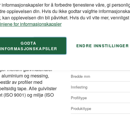
Vekt
r informasjonskapsler for å forbedre tjenestene våre, gi personlig
informasjon
dre opplevelsen din. Hvis du ikke godtar valgfrie informasjonska
Merke
 kan opplevelsen din bli påvirket. Hvis du vil vite mer, vennligst
NOBBNr
linjene for informasjonskapsler
Farge
GODTA
Artikkelnr
ENDRE INNSTILLINGER
INFORMASJONSKAPSLER
Lengde mm
Høyde mm
uger mellom gulvmaterialer
 i aluminium og messing,
Bredde mm
består av profiler med
Innfesting
eltsidig tape. Alle gulvlister
tet (ISO 9001) og miljø (ISO
Profiltype
Produkttype