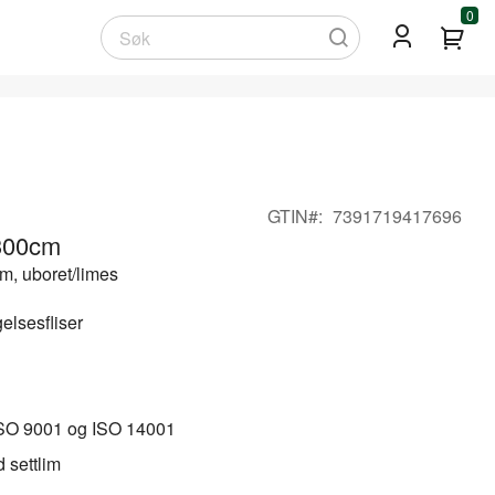
0
Min
Søk
GTIN
7391719417696
 300cm
, uboret/limes
elsesfliser
ISO 9001 og ISO 14001
 settlim