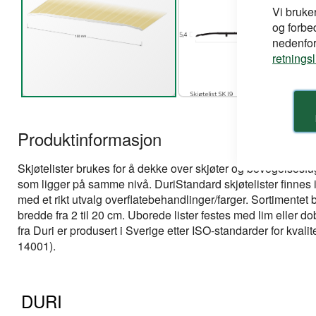
Vi bruke
og forbe
nedenfor,
retnings
Gå
til
Produktinformasjon
begynnelsen
av
bildegalleri
Skjøtelister brukes for å dekke over skjøter og bevegelsesf
som ligger på samme nivå. DuriStandard skjøtelister finnes
med et rikt utvalg overflatebehandlinger/farger. Sortimentet 
bredde fra 2 til 20 cm. Uborede lister festes med lim eller dob
fra Duri er produsert i Sverige etter ISO-standarder for kvali
14001).
DURI