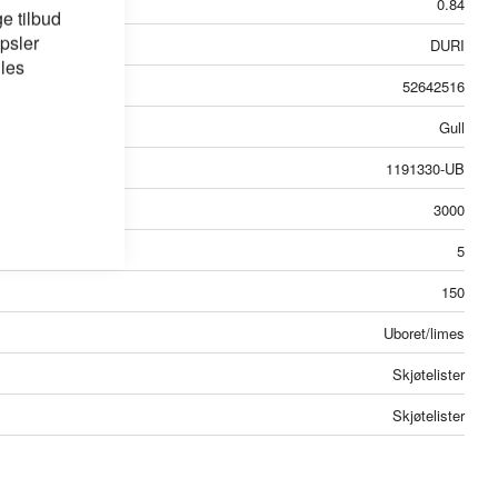
0.84
e tilbud
psler
DURI
 les
52642516
Gull
1191330-UB
3000
5
150
Uboret/limes
Skjøtelister
Skjøtelister