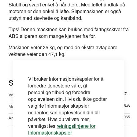
Stabil og svært enkel å håndtere. Med løftehåndtak på
motoren er den enkel å løfte. Slipemaskinen er også
utstyrt med støvhette og kantbånd.
Tips! Denne maskinen kan brukes med føringsskiver fra
ABS sliperen som mange kjenner fra før.
Maskinen veier 25 kg, og med de ekstra avtagbare
vektene veier den 47,1 kg.
Vi bruker informasjonskapsler for å
Spesifikasjoner
forbedre tjenestene våre, gi
personlige tilbud og forbedre
Mer
47.1
Vekt
opplevelsen din. Hvis du ikke godtar
informasjon
valgfrie informasjonskapsler
BARRACUDA
Merke
nedenfor, kan opplevelsen din bli
57065
Artikkelnr
påvirket. Hvis du vil vite mer,
vennligst les
retningslinjene for
informasjonskapsler