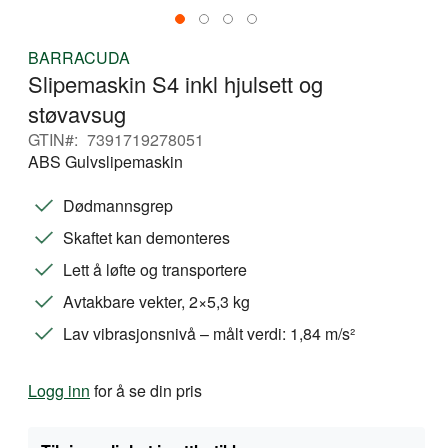
Gå
BARRACUDA
til
Slipemaskin S4 inkl hjulsett og
begynnelsen
av
støvavsug
bildegalleri
GTIN
7391719278051
ABS Gulvslipemaskin
Dødmannsgrep
Skaftet kan demonteres
Lett å løfte og transportere
Avtakbare vekter, 2×5,3 kg
Lav vibrasjonsnivå – målt verdi: 1,84 m/s²
Logg inn
for å se din pris