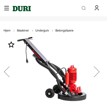
Søk
Hjem
Maskiner
Undergulv
Betongslipere
Gå
til
slutten
av
bildegalleri