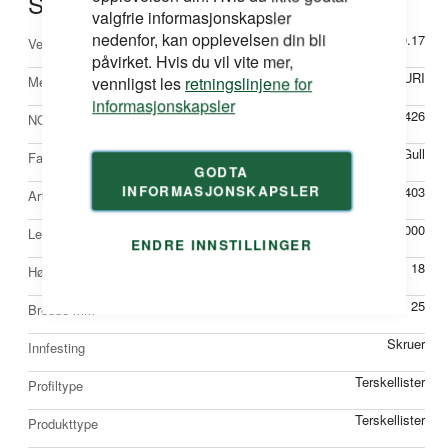
Spesifikasjoner
valgfrie informasjonskapsler
nedenfor, kan opplevelsen din bli
Mer
0.17
Vekt
påvirket. Hvis du vil vite mer,
informasjon
DURI
vennligst les
retningslinjene for
Merke
informasjonskapsler
23373426
NOBBNr
Gull
Farge
GODTA
INFORMASJONSKAPSLER
117403
Artikkelnr
1000
Lengde mm
ENDRE INNSTILLINGER
18
Høyde mm
25
Bredde mm
Skruer
Innfesting
Terskellister
Profiltype
Terskellister
Produkttype