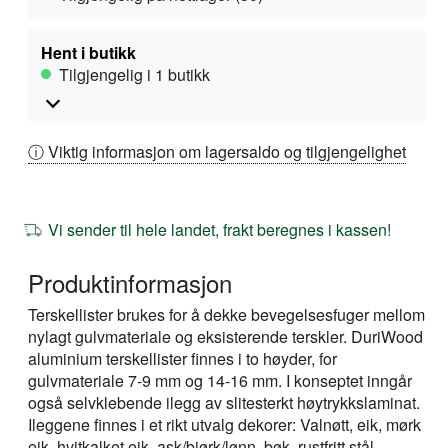
Hent i butikk
Tilgjengelig i 1 butikk
ⓘ Viktig informasjon om lagersaldo og tilgjengelighet
Vi sender til hele landet, frakt beregnes i kassen!
Produktinformasjon
Terskellister brukes for å dekke bevegelsesfuger mellom
nylagt gulvmateriale og eksisterende terskler. DuriWood
aluminium terskellister finnes i to høyder, for
gulvmateriale 7-9 mm og 14-16 mm. I konseptet inngår
også selvklebende ilegg av slitesterkt høytrykkslaminat.
Ileggene finnes i et rikt utvalg dekorer: Valnøtt, eik, mørk
eik, hvitkalket eik, ask/bjørk/lønn, bøk, rustfritt stål,