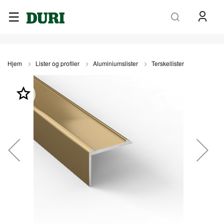
Søk
Hjem
Lister og profiler
Aluminiumslister
Terskellister
Gå
til
slutten
av
bildegalleri