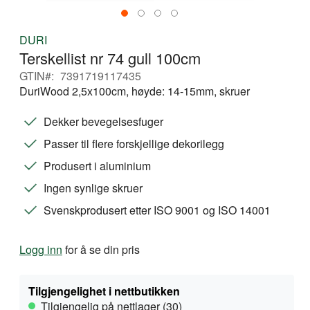
Gå
DURI
til
Terskellist nr 74 gull 100cm
begynnelsen
av
GTIN
7391719117435
bildegalleri
DuriWood 2,5x100cm, høyde: 14-15mm, skruer
Dekker bevegelsesfuger
Passer til flere forskjellige dekorilegg
Produsert i aluminium
Ingen synlige skruer
Svenskprodusert etter ISO 9001 og ISO 14001
Logg inn
for å se din pris
Tilgjengelighet i nettbutikken
Tilgjengelig på nettlager (30)