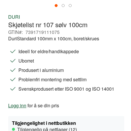
Gå
DURI
til
Skjøtelist nr 107 sølv 100cm
begynnelsen
av
GTIN
7391719111075
bildegalleri
DuriStandard 100mm x 100cm, boret/skrues
Ideell for eldre/handikappede
Uborret
Produsert i aluminium
Problemfri montering med settlim
Svenskprodusert etter ISO 9001 og ISO 14001
Logg inn
for å se din pris
Tilgjengelighet i nettbutikken
Tilgjengelig på nettlager (12)