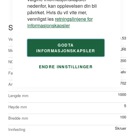
nedenfor, kan opplevelsen din bli
påvirket. Hvis du vil vite mer,
vennligst les
retningslinjene for
Spesifikasjoner
informasjonskapsler
Mer
0.53
Vekt
informasjon
GODTA
DURI
Merke
INFORMASJONSKAPSLER
27126200
NOBBNr
ENDRE INNSTILLINGER
Sølv
Farge
1110702
Artikkelnr
1000
Lengde mm
5
Høyde mm
100
Bredde mm
Skruer
Innfesting