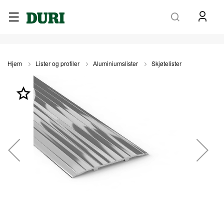
Søk
Hjem
Lister og profiler
Aluminiumslister
Skjøtelister
Gå
til
slutten
av
bildegalleri