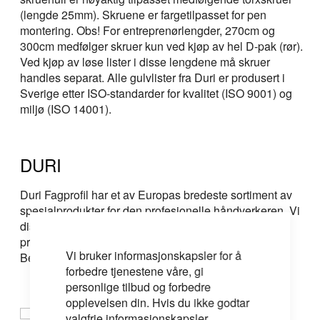
(lengde 25mm). Skruene er fargetilpasset for pen
montering. Obs! For entreprenørlengder, 270cm og
300cm medfølger skruer kun ved kjøp av hel D-pak (rør).
Ved kjøp av løse lister i disse lengdene må skruer
handles separat. Alle gulvlister fra Duri er produsert i
Sverige etter ISO-standarder for kvalitet (ISO 9001) og
miljø (ISO 14001).
DURI
Duri Fagprofil har et av Europas bredeste sortiment av
spesialprodukter for den profesjonelle håndverkeren. Vi
distribuerer varer over hele landet og gjennom våre
proffsentere på Brobekk, Alnabru, Fredrikstad og
Vi bruker informasjonskapsler for å
Bergen.
forbedre tjenestene våre, gi
personlige tilbud og forbedre
opplevelsen din. Hvis du ikke godtar
valgfrie informasjonskapsler