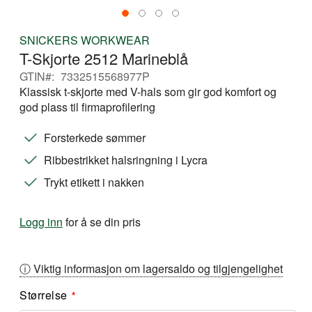
Gå
SNICKERS WORKWEAR
til
T-Skjorte 2512 Marineblå
begynnelsen
av
GTIN
7332515568977P
bildegalleri
Klassisk t-skjorte med V-hals som gir god komfort og
god plass til firmaprofilering
Forsterkede sømmer
Ribbestrikket halsringning i Lycra
Trykt etikett i nakken
Logg inn
for å se din pris
ⓘ Viktig informasjon om lagersaldo og tilgjengelighet
Størrelse