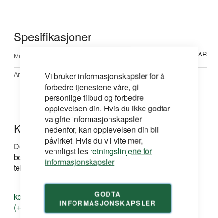
Spesifikasjoner
Mer
SNICKERS WORKWEAR
Merke
informasjon
Artikkelnr
Vi bruker informasjonskapsler for å
forbedre tjenestene våre, gi
personlige tilbud og forbedre
opplevelsen din. Hvis du ikke godtar
valgfrie informasjonskapsler
Kontakt oss
nedenfor, kan opplevelsen din bli
påvirket. Hvis du vil vite mer,
Dersom du har spørsmål om produkt, løsning eller
vennligst les
retningslinjene for
bestilling kan du ta kontakt med oss på e-post eller
informasjonskapsler
telefon:
GODTA
kontakt@duri.no
INFORMASJONSKAPSLER
(+47) 24 13 13 50