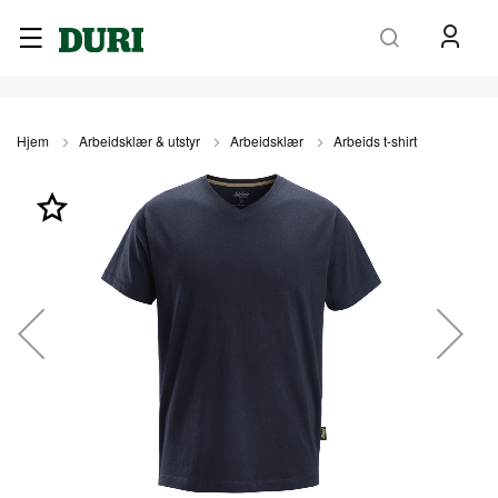
Søk
Hjem
Arbeidsklær & utstyr
Arbeidsklær
Arbeids t-shirt
Gå
til
slutten
av
bildegalleri