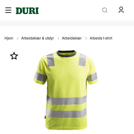
Søk
Hjem
Arbeidsklær & utstyr
Arbeidsklær
Arbeids t-shirt
Gå
til
slutten
av
bildegalleri