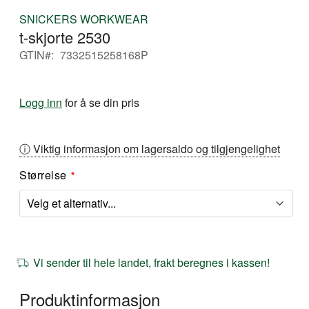
Gå
SNICKERS WORKWEAR
til
t-skjorte 2530
begynnelsen
av
GTIN
7332515258168P
bildegalleri
Logg inn
for å se din pris
ⓘ Viktig informasjon om lagersaldo og tilgjengelighet
Størrelse
Vi sender til hele landet, frakt beregnes i kassen!
Produktinformasjon