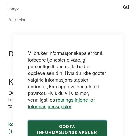
informasjon
Gul
Farge
Artikkelnr
Dokumentasjon
Vi bruker informasjonskapsler for å
forbedre tjenestene våre, gi
personlige tilbud og forbedre
opplevelsen din. Hvis du ikke godtar
valgfrie informasjonskapsler
Kontakt oss
nedenfor, kan opplevelsen din bli
Dersom du har spørsmål om produkt, løsning eller
påvirket. Hvis du vil vite mer,
bestilling kan du ta kontakt med oss på e-post eller
vennligst les
retningslinjene for
telefon:
informasjonskapsler
kontakt@duri.no
GODTA
(+47) 24 13 13 50
INFORMASJONSKAPSLER