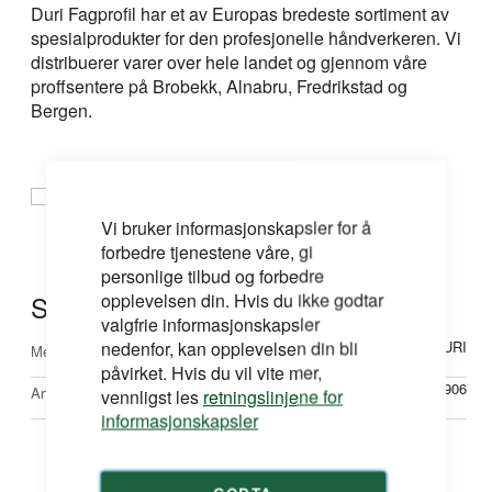
Duri Fagprofil har et av Europas bredeste sortiment av
spesialprodukter for den profesjonelle håndverkeren. Vi
distribuerer varer over hele landet og gjennom våre
proffsentere på Brobekk, Alnabru, Fredrikstad og
Bergen.
Vi bruker informasjonskapsler for å
forbedre tjenestene våre, gi
personlige tilbud og forbedre
opplevelsen din. Hvis du ikke godtar
Spesifikasjoner
valgfrie informasjonskapsler
Mer
nedenfor, kan opplevelsen din bli
DURI
Merke
informasjon
påvirket. Hvis du vil vite mer,
750906
Artikkelnr
vennligst les
retningslinjene for
informasjonskapsler