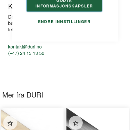
GODTA
Kontakt oss
INFORMASJONSKAPSLER
Dersom du har spørsmål om produkt, løsning eller
ENDRE INNSTILLINGER
bestilling kan du ta kontakt med oss på e-post eller
telefon:
kontakt@duri.no
(+47) 24 13 13 50
Mer fra DURI