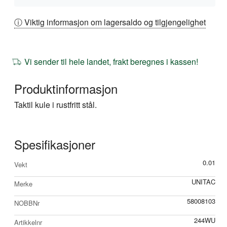
ⓘ Viktig informasjon om lagersaldo og tilgjengelighet
Vi sender til hele landet, frakt beregnes i kassen!
Produktinformasjon
Taktil kule i rustfritt stål.
Spesifikasjoner
Mer
0.01
Vekt
informasjon
UNITAC
Merke
58008103
NOBBNr
244WU
Artikkelnr