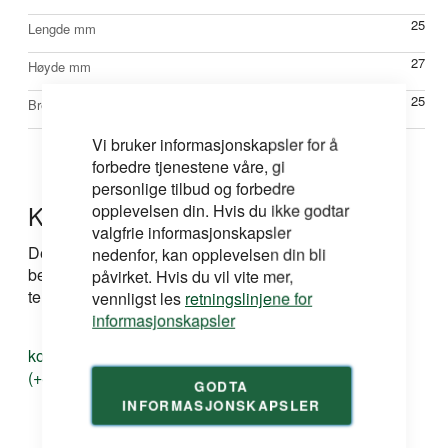
25
Lengde mm
27
Høyde mm
25
Bredde mm
Vi bruker informasjonskapsler for å
forbedre tjenestene våre, gi
personlige tilbud og forbedre
Kontakt oss
opplevelsen din. Hvis du ikke godtar
valgfrie informasjonskapsler
Dersom du har spørsmål om produkt, løsning eller
nedenfor, kan opplevelsen din bli
bestilling kan du ta kontakt med oss på e-post eller
påvirket. Hvis du vil vite mer,
telefon:
vennligst les
retningslinjene for
informasjonskapsler
kontakt@duri.no
(+47) 24 13 13 50
GODTA
INFORMASJONSKAPSLER