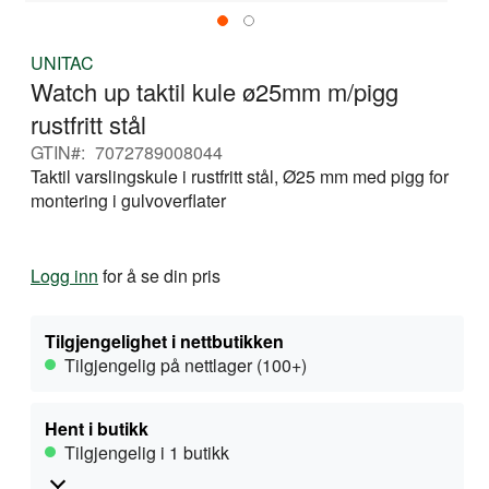
Gå
UNITAC
til
Watch up taktil kule ø25mm m/pigg
begynnelsen
av
rustfritt stål
bildegalleri
GTIN
7072789008044
Taktil varslingskule i rustfritt stål, Ø25 mm med pigg for
montering i gulvoverflater
Logg inn
for å se din pris
Tilgjengelighet i nettbutikken
Tilgjengelig på nettlager (100+)
Hent i butikk
Tilgjengelig i 1 butikk