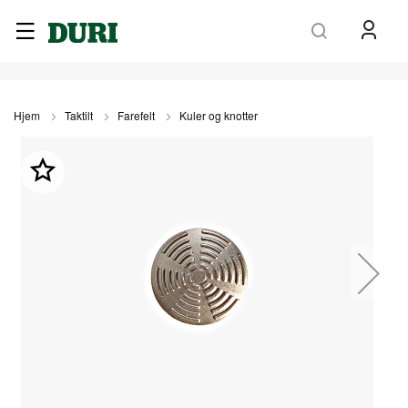
Søk
Hjem
Taktilt
Farefelt
Kuler og knotter
Gå
til
slutten
av
bildegalleri