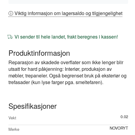
ⓘ Viktig informasjon om lagersaldo og tilgjengelighet
Vi sender til hele landet, frakt beregnes i kassen!
Produktinformasjon
Reparasjon av skadede overflater som ikke lenger blir
utsatt for hard påkjenning: Interiør, produksjon av
møbler, trepaneler. Også begrenset bruk på eksteriør og
trefasader (kun lyse farger pga. smeltefaren).
Spesifikasjoner
Mer
0.02
Vekt
informasjon
NOVORYT
Merke