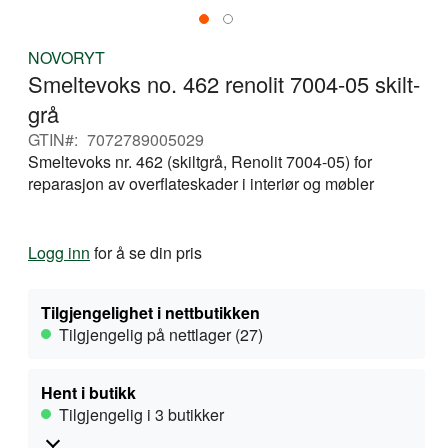
Gå
NOVORYT
til
Smeltevoks no. 462 renolit 7004-05 skilt-
begynnelsen
av
grå
bildegalleri
GTIN
7072789005029
Smeltevoks nr. 462 (skiltgrå, Renolit 7004-05) for
reparasjon av overflateskader i interiør og møbler
Logg inn
for å se din pris
Tilgjengelighet i nettbutikken
Tilgjengelig på nettlager (27)
Hent i butikk
Tilgjengelig i 3 butikker