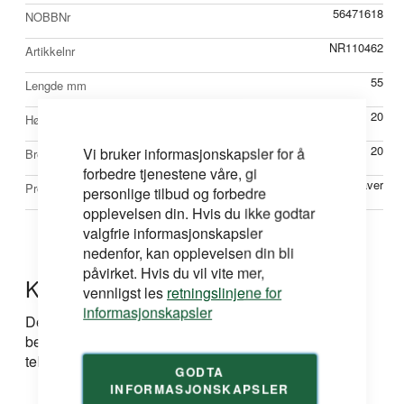
56471618
NOBBNr
NR110462
Artikkelnr
55
Lengde mm
20
Høyde mm
20
Vi bruker informasjonskapsler for å
Bredde mm
forbedre tjenestene våre, gi
Hardvoksstaver
Produkttype
personlige tilbud og forbedre
opplevelsen din. Hvis du ikke godtar
valgfrie informasjonskapsler
nedenfor, kan opplevelsen din bli
påvirket. Hvis du vil vite mer,
Kontakt oss
vennligst les
retningslinjene for
informasjonskapsler
Dersom du har spørsmål om produkt, løsning eller
bestilling kan du ta kontakt med oss på e-post eller
telefon:
GODTA
INFORMASJONSKAPSLER