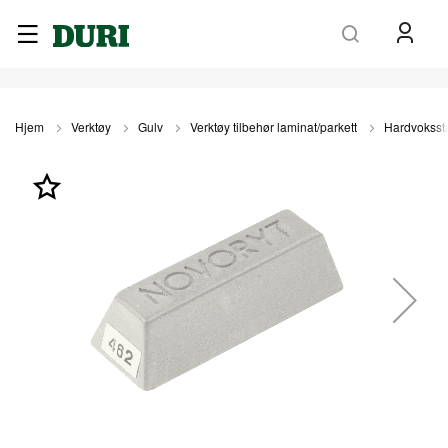
Søk
Hjem
Verktøy
Gulv
Verktøy tilbehør laminat/parkett
Hardvoksst
Gå
til
slutten
av
bildegalleri