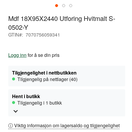
Gå
Mdf 18X95X2440 Utforing Hvitmalt S-
til
begynnelsen
0502-Y
av
GTIN
7070756059341
bildegalleri
Logg inn
for å se din pris
Tilgjengelighet i nettbutikken
Tilgjengelig på nettlager (40)
Hent i butikk
Tilgjengelig i 1 butikk
ⓘ Viktig informasjon om lagersaldo og tilgjengelighet