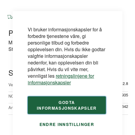
Vi sender til hele landet, frakt beregnes i kassen!
Vi bruker informasjonskapsler for å
Produktinformasjon
forbedre tjenestene våre, gi
MDF 18x95x2440 mm, utforing hvitmalt S0502-Y.
personlige tilbud og forbedre
Standard MDF utforing 95 mm bredde. 2440 mm.
opplevelsen din. Hvis du ikke godtar
valgfrie informasjonskapsler
nedenfor, kan opplevelsen din bli
påvirket. Hvis du vil vite mer,
Spesifikasjoner
vennligst les
retningslinjene for
informasjonskapsler
Mer
2.8
Vekt
informasjon
60776935
NOBBNr
GODTA
TRE45305642
Artikkelnr
INFORMASJONSKAPSLER
ENDRE INNSTILLINGER