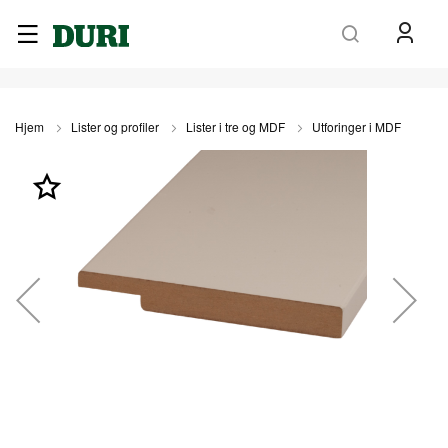
Søk
Hjem
Lister og profiler
Lister i tre og MDF
Utforinger i MDF
Gå
til
slutten
av
bildegalleri