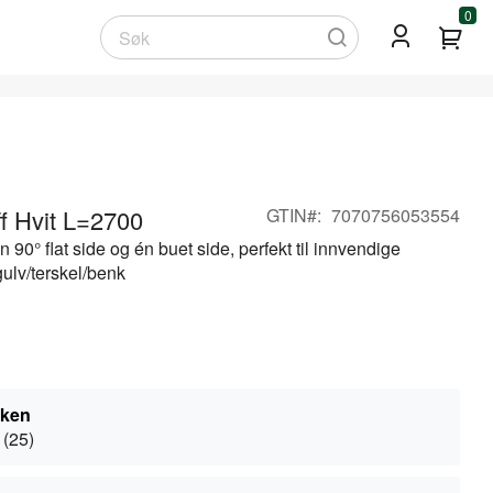
0
Min
Søk
f Hvit L=2700
GTIN
7070756053554
n 90° flat side og én buet side, perfekt til innvendige
ulv/terskel/benk
kken
 (25)