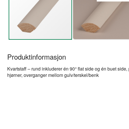
Gå
til
Produktinformasjon
begynnelsen
av
bildegalleri
Kvartstaff – rund inkluderer én 90° flat side og én buet side, 
hjørner, overganger mellom gulv/terskel/benk