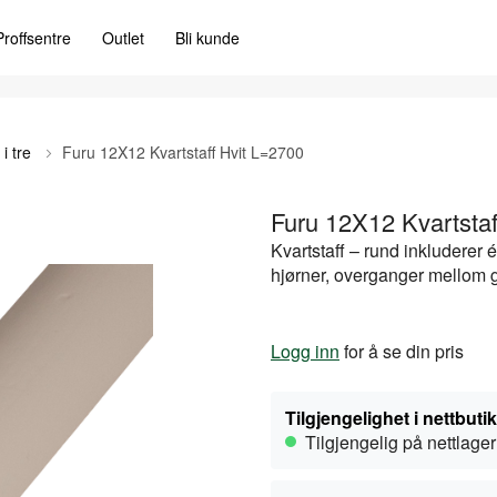
Proffsentre
Outlet
Bli kunde
 i tre
Furu 12X12 Kvartstaff Hvit L=2700
Furu 12X12 Kvartstaf
Kvartstaff – rund inkluderer é
hjørner, overganger mellom g
Logg inn
for å se din pris
Tilgjengelighet i nettbuti
Tilgjengelig på nettlager