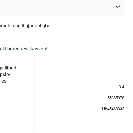
rsaldo og tilgjengelighet
frakt beregnes i kassen!
e tilbud
psler
 les
0.4
55385078
TRE45480033