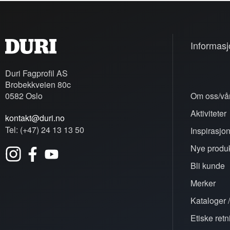
Informasj
Duri Fagprofil AS
Brobekkveien 80c
0582 Oslo
Om oss/vår
Aktiviteter
kontakt@duri.no
Tel: (+47) 24 13 13 50
Inspirasjo
Nye produk
Bli kunde
Merker
Kataloger /
Etiske retn