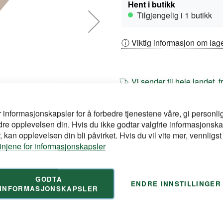
Hent i butikk
Tilgjengelig i 1 butikk
ⓘ Viktig informasjon om lage
Vi sender til hele landet, 
r informasjonskapsler for å forbedre tjenestene våre, gi personlig
Spesifikasjoner
dre opplevelsen din. Hvis du ikke godtar valgfrie informasjonska
 kan opplevelsen din bli påvirket. Hvis du vil vite mer, vennligst
Mer
linjene for informasjonskapsler
Vekt
informasjon
NOBBNr
GODTA
Artikkelnr
ENDRE INNSTILLINGER
INFORMASJONSKAPSLER