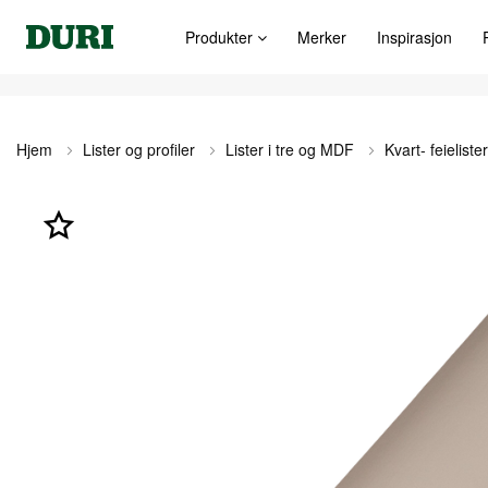
Produkter
Merker
Inspirasjon
Hjem
Lister og profiler
Lister i tre og MDF
Kvart- feielister
Gå
til
slutten
av
bildegalleri