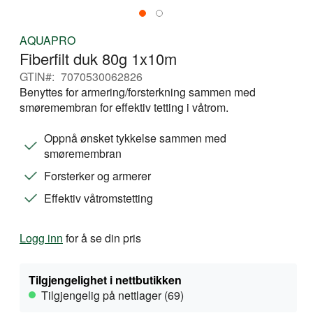
Gå
AQUAPRO
til
Fiberfilt duk 80g 1x10m
begynnelsen
av
GTIN
7070530062826
bildegalleri
Benyttes for armering/forsterkning sammen med
smøremembran for effektiv tetting i våtrom.
Oppnå ønsket tykkelse sammen med
smøremembran
Forsterker og armerer
Effektiv våtromstetting
Logg inn
for å se din pris
Tilgjengelighet i nettbutikken
Tilgjengelig på nettlager (69)