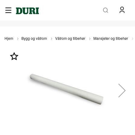
Søk
Hjem
Bygg og våtrom
Våtrom og tilbehør
Mansjeter og tilbehør
Gå
til
slutten
av
bildegalleri