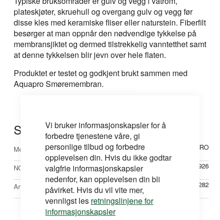
Typiske bruksområder er gulv og vegg i våtrom,
plateskjøter, skruehull og overgang gulv og vegg før
disse kles med keramiske fliser eller naturstein. Fiberfilt
besørger at man oppnår den nødvendige tykkelse på
membransjiktet og dermed tilstrekkelig vanntetthet samt
at denne tykkelsen blir jevn over hele flaten.
Produktet er testet og godkjent brukt sammen med
Aquapro Smøremembran.
Vi bruker informasjonskapsler for å
Spesifikasjoner
forbedre tjenestene våre, gi
personlige tilbud og forbedre
Mer
AQUAPRO
Merke
opplevelsen din. Hvis du ikke godtar
informasjon
26232926
valgfrie informasjonskapsler
NOBBNr
nedenfor, kan opplevelsen din bli
N6282
Artikkelnr
påvirket. Hvis du vil vite mer,
vennligst les
retningslinjene for
informasjonskapsler