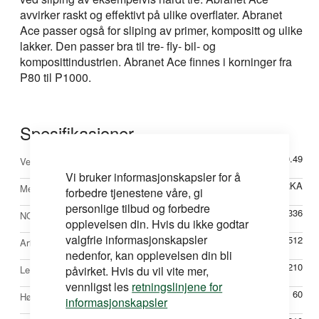
avvirker raskt og effektivt på ulike overflater. Abranet
Ace passer også for sliping av primer, kompositt og ulike
lakker. Den passer bra til tre- fly- bil- og
komposittindustrien. Abranet Ace finnes i korninger fra
P80 til P1000.
Spesifikasjoner
Mer
0.49
Vekt
informasjon
Vi bruker informasjonskapsler for å
MIRKA
Merke
forbedre tjenestene våre, gi
personlige tilbud og forbedre
60628336
NOBBNr
opplevelsen din. Hvis du ikke godtar
valgfrie informasjonskapsler
AH22702512
Artikkelnr
nedenfor, kan opplevelsen din bli
210
påvirket. Hvis du vil vite mer,
Lengde mm
vennligst les
retningslinjene for
60
Høyde mm
informasjonskapsler