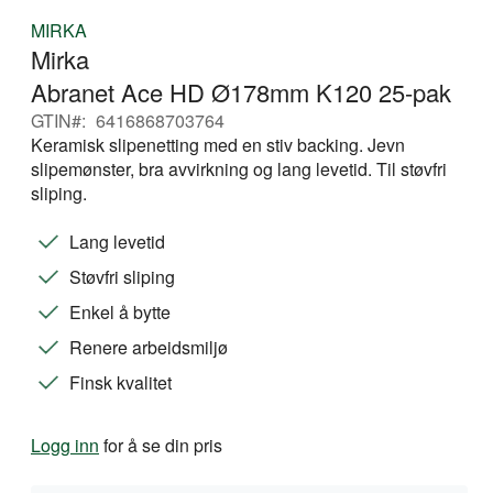
Gå
MIRKA
til
Mirka
begynnelsen
av
Abranet Ace HD Ø178mm K120 25-pak
bildegalleri
GTIN
6416868703764
Keramisk slipenetting med en stiv backing. Jevn
slipemønster, bra avvirkning og lang levetid. Til støvfri
sliping.
Lang levetid
Støvfri sliping
Enkel å bytte
Renere arbeidsmiljø
Finsk kvalitet
Logg inn
for å se din pris