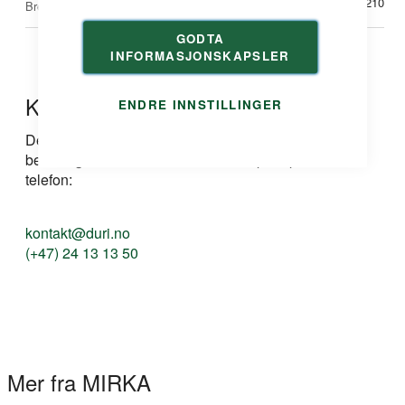
210
Bredde mm
GODTA
INFORMASJONSKAPSLER
Kontakt oss
ENDRE INNSTILLINGER
Dersom du har spørsmål om produkt, løsning eller
bestilling kan du ta kontakt med oss på e-post eller
telefon:
kontakt@duri.no
(+47) 24 13 13 50
Mer fra MIRKA