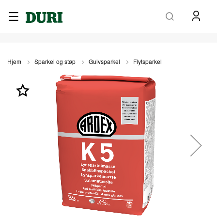
Søk
Hjem
Sparkel og støp
Gulvsparkel
Flytsparkel
Gå
til
slutten
av
bildegalleri