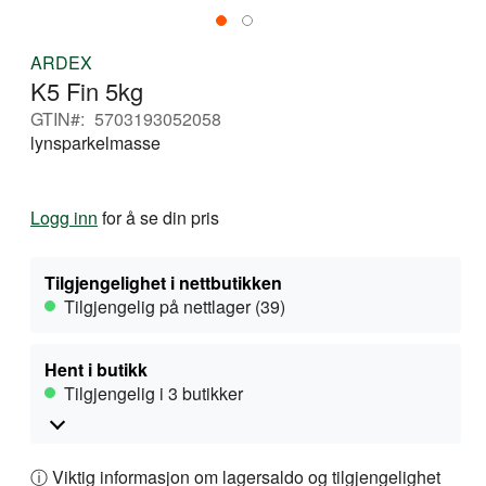
Gå
ARDEX
til
K5 Fin 5kg
begynnelsen
av
GTIN
5703193052058
bildegalleri
lynsparkelmasse
Logg inn
for å se din pris
Tilgjengelighet i nettbutikken
Tilgjengelig på nettlager (39)
Hent i butikk
Tilgjengelig i 3 butikker
ⓘ Viktig informasjon om lagersaldo og tilgjengelighet