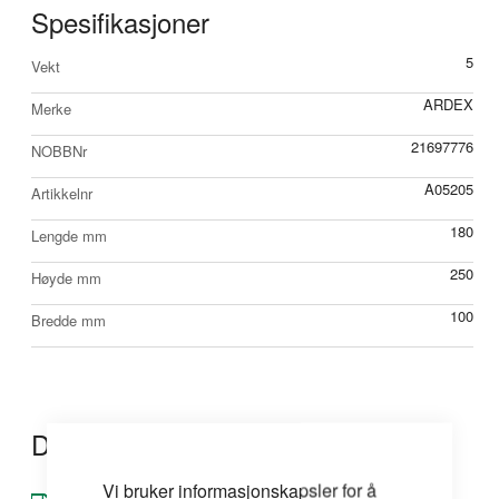
Spesifikasjoner
Mer
5
Vekt
informasjon
ARDEX
Merke
21697776
NOBBNr
A05205
Artikkelnr
180
Lengde mm
250
Høyde mm
100
Bredde mm
Dokumentasjon
Vi bruker informasjonskapsler for å