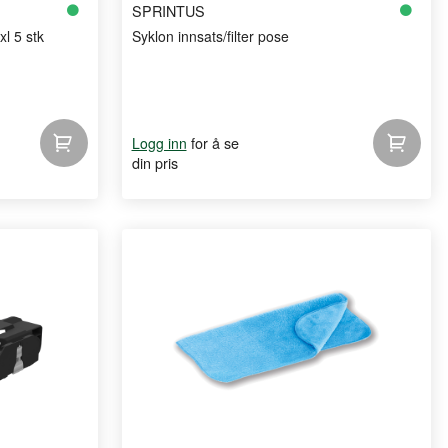
SPRINTUS
l 5 stk
Syklon innsats/filter pose
for å se
Logg inn
din pris