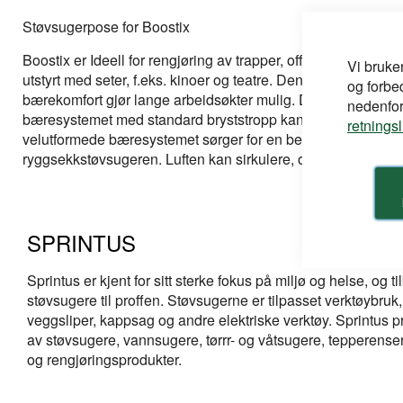
bildegalleri
Støvsugerpose for Boostix
Boostix er Ideell for rengjøring av trapper, offentlige transpor
Vi bruke
utstyrt med seter, f.eks. kinoer og teatre. Den lave vekten 
og forbe
bærekomfort gjør lange arbeidsøkter mulig. Det fullt polstr
nedenfor,
bæresystemet med standard bryststropp kan tilpasses individu
retnings
velutformede bæresystemet sørger for en behagelig avstan
ryggsekkstøvsugeren. Luften kan sirkulere, og varmeoppby
SPRINTUS
Sprintus er kjent for sitt sterke fokus på miljø og helse, og ti
støvsugere til proffen. Støvsugerne er tilpasset verktøybruk
veggsliper, kappsag og andre elektriske verktøy. Sprintus p
av støvsugere, vannsugere, tørrr- og våtsugere, tepperense
og rengjøringsprodukter.