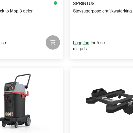
SPRINTUS
ck to Mop 3 deler
Støvsugerpose craftixwaterking x
å se
for å se
Logg inn
din pris