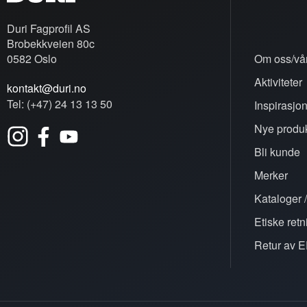
Duri Fagprofil AS
Brobekkveien 80c
0582 Oslo
Om oss/vår
Aktiviteter
kontakt@duri.no
Tel: (+47) 24 13 13 50
Inspirasjo
Nye produk
Bli kunde
Merker
Kataloger /
Etiske retn
Retur av E