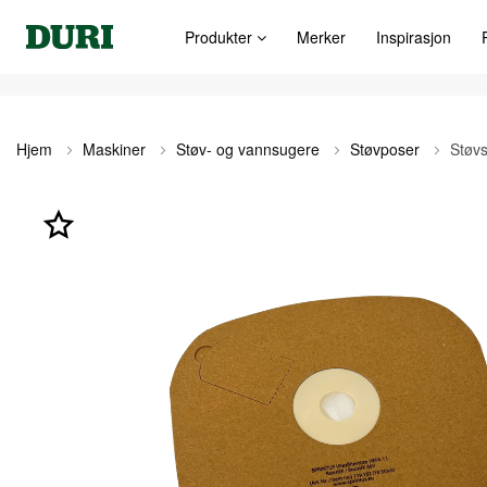
Produkter
Merker
Inspirasjon
Hjem
Maskiner
Støv- og vannsugere
Støvposer
Støvs
Gå
til
slutten
av
bildegalleri