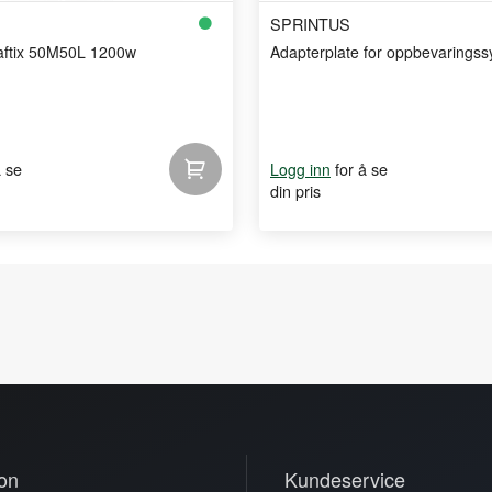
SPRINTUS
aftix 50M50L 1200w
Adapterplate for oppbevarings
å se
for å se
Logg inn
din pris
on
Kundeservice