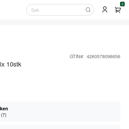
0
Min
Søk
GTIN
4260578098656
ix 10stk
kken
 (7)