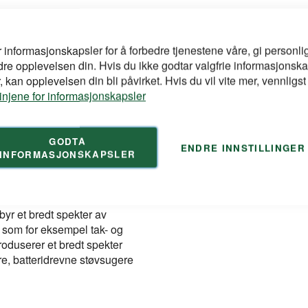
Dersom du har spørsmål om pr
på e-post eller telefon:
tmidler eller store haller
r informasjonskapsler for å forbedre tjenestene våre, gi personlig
i kombinasjon med høy
dre opplevelsen din. Hvis du ikke godtar valgfrie informasjonska
ede og ergonomiske
kontakt@duri.no
 kan opplevelsen din bli påvirket. Hvis du vil vite mer, vennligst
elt til hver bruker. Det
(+47) 24 13 13 50
linjene for informasjonskapsler
d mellom ryggen din og
gging unngås.
GODTA
ENDRE INNSTILLINGER
INFORMASJONSKAPSLER
lbyr et bredt spekter av
, som for eksempel tak- og
roduserer et bredt spekter
re, batteridrevne støvsugere