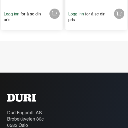
for å se din
for å se din
Logg inn
Logg inn
pris
pris
Duri Fagprofil AS
Brobekkveien 80c
0582 Oslo