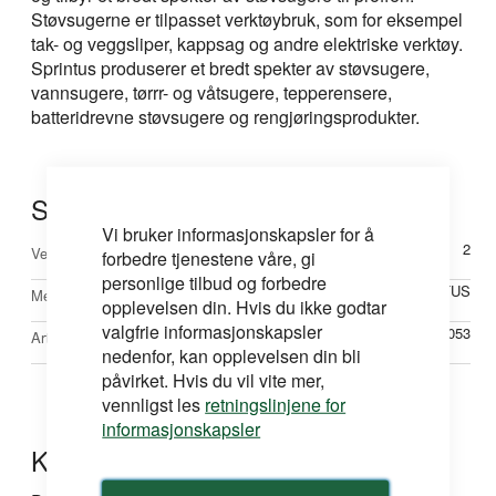
Støvsugerne er tilpasset verktøybruk, som for eksempel
tak- og veggsliper, kappsag og andre elektriske verktøy.
Sprintus produserer et bredt spekter av støvsugere,
vannsugere, tørrr- og våtsugere, tepperensere,
batteridrevne støvsugere og rengjøringsprodukter.
Spesifikasjoner
Vi bruker informasjonskapsler for å
Mer
2
Vekt
forbedre tjenestene våre, gi
informasjon
personlige tilbud og forbedre
SPRINTUS
Merke
opplevelsen din. Hvis du ikke godtar
valgfrie informasjonskapsler
SPG110053
Artikkelnr
nedenfor, kan opplevelsen din bli
påvirket. Hvis du vil vite mer,
vennligst les
retningslinjene for
informasjonskapsler
Kontakt oss