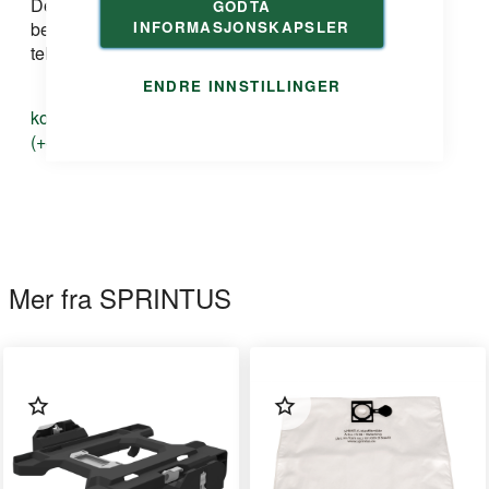
Dersom du har spørsmål om produkt, løsning eller
GODTA
INFORMASJONSKAPSLER
bestilling kan du ta kontakt med oss på e-post eller
telefon:
ENDRE INNSTILLINGER
kontakt@duri.no
(+47) 24 13 13 50
Mer fra SPRINTUS