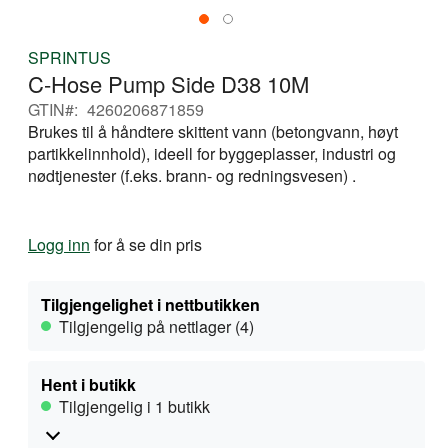
Gå
SPRINTUS
til
C-Hose Pump Side D38 10M
begynnelsen
av
GTIN
4260206871859
bildegalleri
Brukes til å håndtere skittent vann (betongvann, høyt
partikkelinnhold), ideell for byggeplasser, industri og
nødtjenester (f.eks. brann- og redningsvesen) .
Logg inn
for å se din pris
Tilgjengelighet i nettbutikken
Tilgjengelig på nettlager (4)
Hent i butikk
Tilgjengelig i 1 butikk