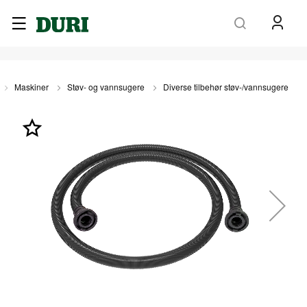
Søk
Maskiner
Støv- og vannsugere
Diverse tilbehør støv-/vannsugere
Gå
til
slutten
av
bildegalleri