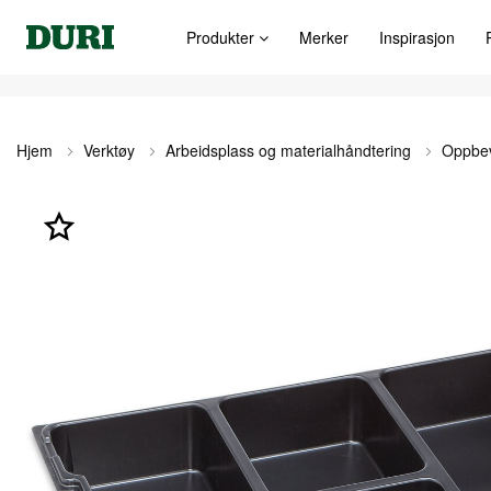
Produkter
Merker
Inspirasjon
Hjem
Verktøy
Arbeidsplass og materialhåndtering
Oppbev
Gå
til
slutten
av
bildegalleri