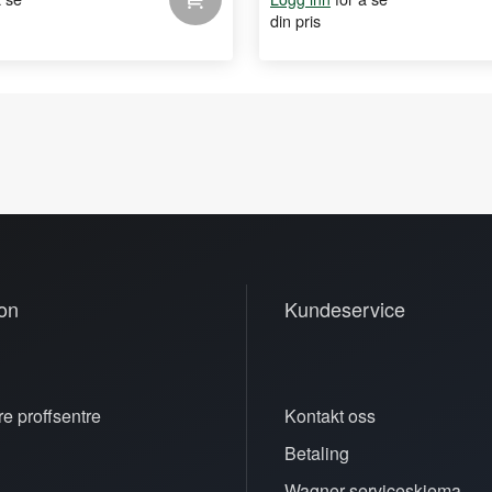
din pris
on
Kundeservice
e proffsentre
Kontakt oss
Betaling
n
Wagner serviceskjema