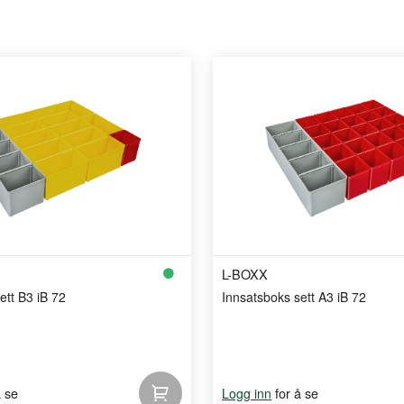
L-BOXX
ett B3 iB 72
Innsatsboks sett A3 iB 72
å se
for å se
Logg inn