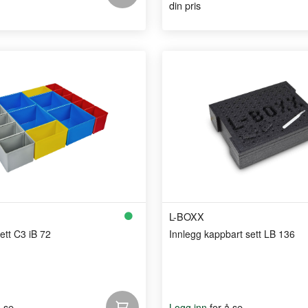
din pris
L-BOXX
ett C3 iB 72
Innlegg kappbart sett LB 136
å se
for å se
Logg inn