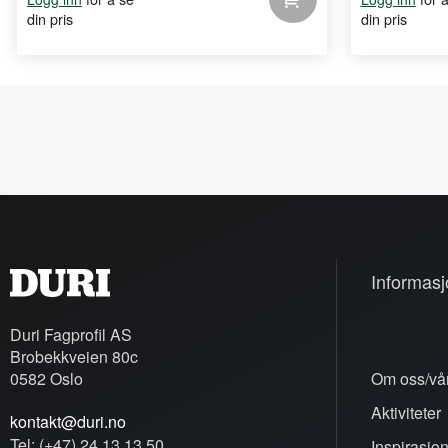
din pris
din pris
Informasj
Duri Fagprofil AS
Brobekkveien 80c
0582 Oslo
Om oss/vår
Aktiviteter
kontakt@duri.no
Tel: (+47) 24 13 13 50
Inspirasjo