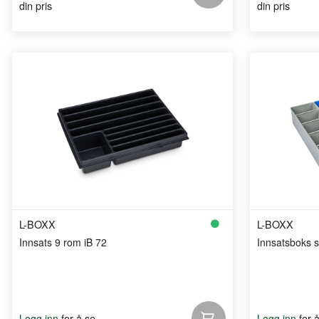
din pris
din pris
L-BOXX
L-BOXX
Innsats 9 rom iB 72
Innsatsboks s
for å se
for 
Logg inn
Logg inn