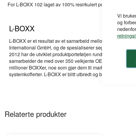
bildegalleri
For L-BOXX 102 laget av 100% resirkulert polystyren
Vi bruke
og forbe
L-BOXX
nedenfor,
retnings
L-BOXX er et resultat av et samarbeid mellom Robert Bos
International GmbH, og de spesialiserer seg på mobilitets
2012 har de utviklet produktporteføljen rundt L-BOXX-famili
samarbeider de med over 350 velkjente OEM-produsenter o
millioner BOXXer, noe som gjør dem til markedsledere inne
systemkofferter. L-BOXX er blitt utbredt og brukes bl.a. av
Relaterte produkter