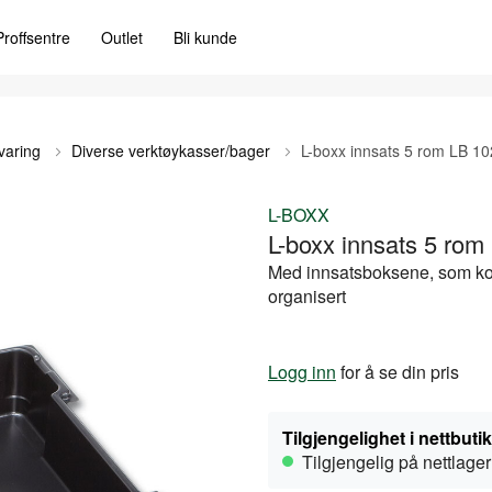
Proffsentre
Outlet
Bli kunde
aring
Diverse verktøykasser/bager
L-boxx innsats 5 rom LB 10
L-BOXX
L-boxx innsats 5 rom
Med innsatsboksene, som komm
organisert
Logg inn
for å se din pris
Tilgjengelighet i nettbuti
Tilgjengelig på nettlager