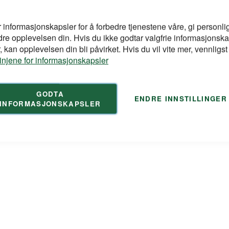
Kontakt oss
r informasjonskapsler for å forbedre tjenestene våre, gi personlig
Dersom du har spørsmål om pr
dre opplevelsen din. Hvis du ikke godtar valgfrie informasjonska
på e-post eller telefon:
 kan opplevelsen din bli påvirket. Hvis du vil vite mer, vennligst
linjene for informasjonskapsler
ch GmbH og Sortimo
kontakt@duri.no
- og pakkesystemer. Siden
(+47) 24 13 13 50
en. Med rundt 50 ansatte,
GODTA
ENDRE INNSTILLINGER
g har solgt over 40
INFORMASJONSKAPSLER
n høykvalitets
 BOSCH og Fein.