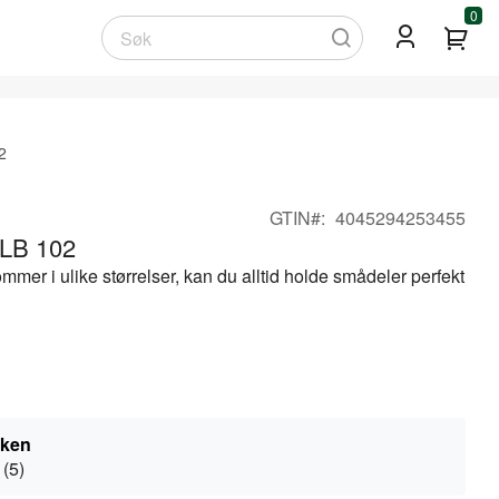
0
Min
Søk
2
GTIN
4045294253455
 LB 102
er i ulike størrelser, kan du alltid holde smådeler perfekt
kken
 (5)