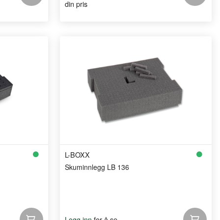
din pris
L-BOXX
Skuminnlegg LB 136
for å se
Logg inn