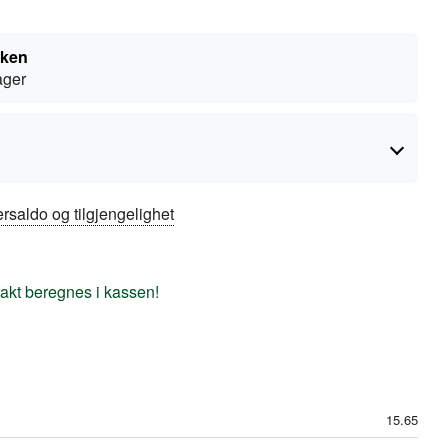
kken
lager
rsaldo og tilgjengelighet
frakt beregnes i kassen!
15.65