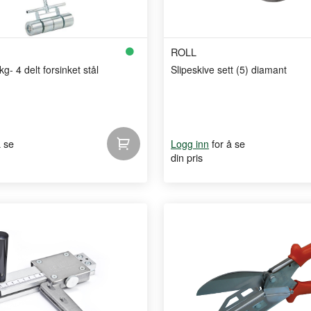
ROLL
g- 4 delt forsinket stål
Slipeskive sett (5) diamant
å se
for å se
Logg inn
din pris