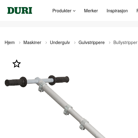
Produkter
Merker
Inspirasjon
Hjem
Maskiner
Undergulv
Gulvstrippere
Bullystripper 
Gå
til
slutten
av
bildegalleri