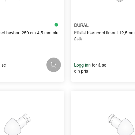
DURAL
vinkel bøybar, 250 cm 4,5 mm alu
Flislist hjørnedel firkant 12,5mm
2stk
å se
for å se
Logg inn
din pris