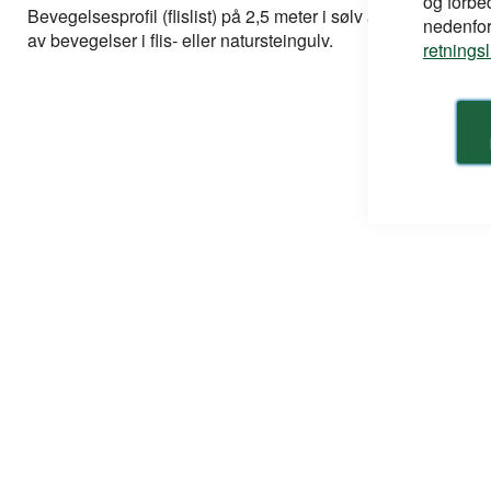
og forbe
bildegalleri
Bevegelsesprofil (flislist) på 2,5 meter i sølv aluminium ma
nedenfor,
av bevegelser i flis- eller natursteingulv.
retnings