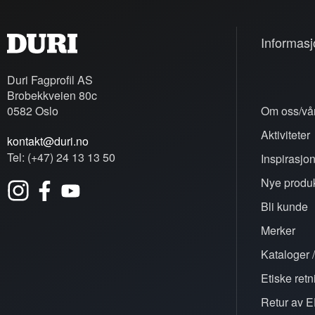
Informasj
Duri Fagprofil AS
Brobekkveien 80c
0582 Oslo
Om oss/vår
Aktiviteter
kontakt@duri.no
Tel: (+47) 24 13 13 50
Inspirasjo
Nye produk
Bli kunde
Merker
Kataloger /
Etiske retn
Retur av E