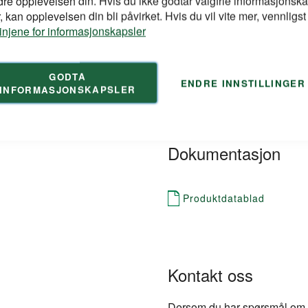
dre opplevelsen din. Hvis du ikke godtar valgfrie informasjonska
Artikkelnr
tt. 10 mm bredde. For opptak
 kan opplevelsen din bli påvirket. Hvis du vil vite mer, vennligst
linjene for informasjonskapsler
Lengde mm
Høyde mm
GODTA
Bredde mm
ENDRE INNSTILLINGER
INFORMASJONSKAPSLER
Dokumentasjon
Produktdatablad
Kontakt oss
Dersom du har spørsmål om pr