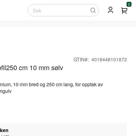
0
Min
Søk
GTIN
4018448101872
rofil250 cm 10 mm sølv
inium, 10 mm bred og 250 cm lang, for opptak av
ingulv
kken