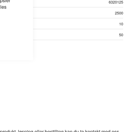
psler
6320125
 les
2500
10
50
odukt, løsning eller bestilling kan du ta kontakt med oss