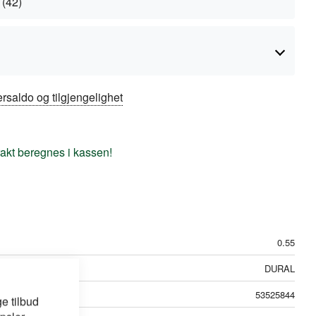
 (42)
rsaldo og tilgjengelighet
frakt beregnes i kassen!
0.55
DURAL
53525844
e tilbud