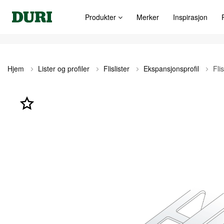
Produkter
Merker
Inspirasjon
Hjem
Lister og profiler
Flislister
Ekspansjonsprofil
Fli
Gå
til
slutten
av
bildegalleri