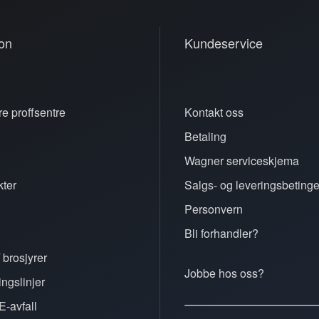
on
Kundeservice
e proffsentre
Kontakt oss
Betaling
n
Wagner serviceskjema
ter
Salgs- og leveringsbetinge
Personvern
Bli forhandler?
 brosjyrer
Jobbe hos oss?
ingslinjer
E-avfall