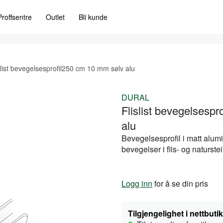
Proffsentre
Outlet
Bli kunde
slist bevegelsesprofil250 cm 10 mm sølv alu
DURAL
Flislist bevegelsesp
alu
Bevegelsesprofil i matt alum
bevegelser i flis- og naturste
Logg inn
for å se din pris
Tilgjengelighet i nettbuti