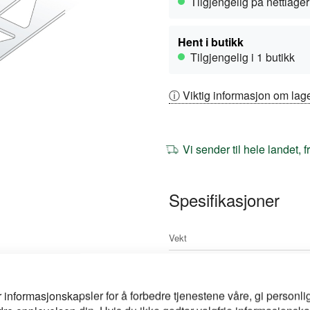
Tilgjengelig på nettlager
Hent i butikk
Tilgjengelig i 1 butikk
ⓘ Viktig informasjon om lage
Vi sender til hele landet, 
Spesifikasjoner
Mer
Vekt
informasjon
Merke
NOBBNr
r informasjonskapsler for å forbedre tjenestene våre, gi personlig