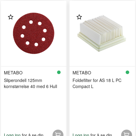
METABO
METABO
Sliperondell 125mm
Foldefilter for AS 18 L PC
kornstørrelse 40 med 6 Hull
Compact L
for å se din
for å se din
Logg inn
Logg inn