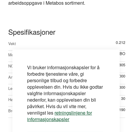
arbeidsoppgave i Metabos sortiment.
Spesifikasjoner
Mer
0.212
Vekt
informasjon
METABO
Merke
54450805
NOBBNr
Vi bruker informasjonskapsler for å
forbedre tjenestene våre, gi
M629023000
Artikkelnr
personlige tilbud og forbedre
opplevelsen din. Hvis du ikke godtar
300
Lengde mm
valgfrie informasjonskapsler
30
nedenfor, kan opplevelsen din bli
Høyde mm
påvirket. Hvis du vil vite mer,
190
Bredde mm
vennligst les
retningslinjene for
informasjonskapsler