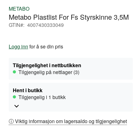
Gå
METABO
til
Metabo Plastlist For Fs Styrskinne 3,5M
begynnelsen
av
GTIN
4007430333049
bildegalleri
Logg inn
for å se din pris
Tilgjengelighet i nettbutikken
Tilgjengelig på nettlager (3)
Hent i butikk
Tilgjengelig i 1 butikk
ⓘ Viktig informasjon om lagersaldo og tilgjengelighet