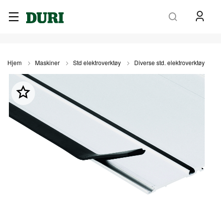
Søk
Hjem
Maskiner
Std elektroverktøy
Diverse std. elektroverktøy
Gå
til
slutten
av
bildegalleri