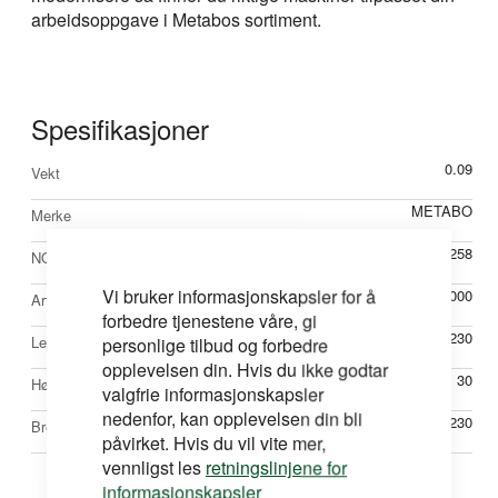
arbeidsoppgave i Metabos sortiment.
Spesifikasjoner
Mer
0.09
Vekt
informasjon
METABO
Merke
49356258
NOBBNr
Vi bruker informasjonskapsler for å
M626654000
Artikkelnr
forbedre tjenestene våre, gi
230
Lengde mm
personlige tilbud og forbedre
opplevelsen din. Hvis du ikke godtar
30
Høyde mm
valgfrie informasjonskapsler
nedenfor, kan opplevelsen din bli
230
Bredde mm
påvirket. Hvis du vil vite mer,
vennligst les
retningslinjene for
informasjonskapsler