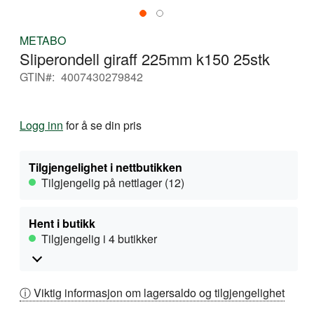
Gå
METABO
til
Sliperondell giraff 225mm k150 25stk
begynnelsen
av
GTIN
4007430279842
bildegalleri
Logg inn
for å se din pris
Tilgjengelighet i nettbutikken
Tilgjengelig på nettlager (12)
Hent i butikk
Tilgjengelig i 4 butikker
ⓘ Viktig informasjon om lagersaldo og tilgjengelighet