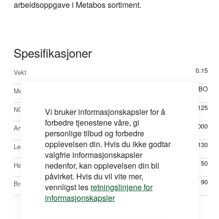
arbeidsoppgave i Metabos sortiment.
Spesifikasjoner
Mer
0.15
Vekt
informasjon
METABO
Merke
48793125
NOBBNr
Vi bruker informasjonskapsler for å
forbedre tjenestene våre, gi
M600288000
Artikkelnr
personlige tilbud og forbedre
opplevelsen din. Hvis du ikke godtar
130
Lengde mm
valgfrie informasjonskapsler
50
nedenfor, kan opplevelsen din bli
Høyde mm
påvirket. Hvis du vil vite mer,
90
Bredde mm
vennligst les
retningslinjene for
informasjonskapsler