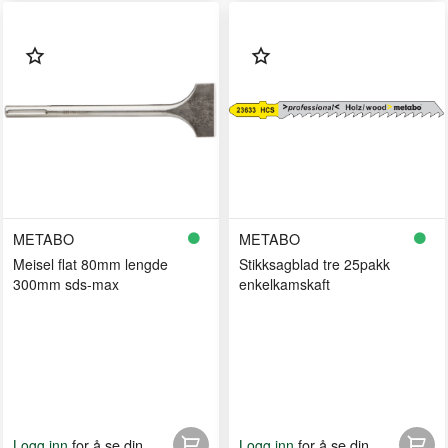
METABO
METABO
Meisel flat 80mm lengde
Stikksagblad tre 25pakk
300mm sds-max
enkelkamskaft
for å se din
for å se din
Logg inn
Logg inn