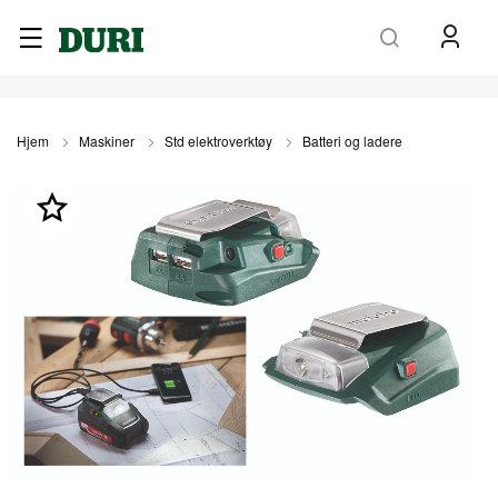
Søk
Hjem
Maskiner
Std elektroverktøy
Batteri og ladere
Gå
til
slutten
av
bildegalleri