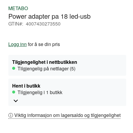
Gå
METABO
til
Power adapter pa 18 led-usb
begynnelsen
av
GTIN
4007430273550
bildegalleri
Logg inn
for å se din pris
Tilgjengelighet i nettbutikken
Tilgjengelig på nettlager (5)
Hent i butikk
Tilgjengelig i 1 butikk
ⓘ Viktig informasjon om lagersaldo og tilgjengelighet