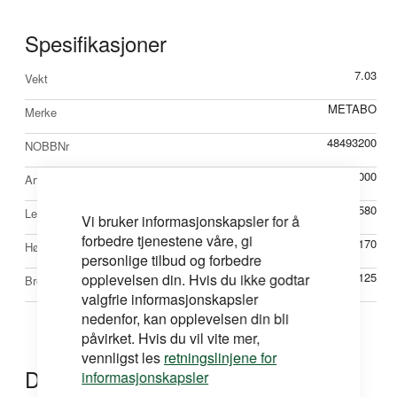
Spesifikasjoner
Mer
7.03
Vekt
informasjon
METABO
Merke
48493200
NOBBNr
M606472000
Artikkelnr
580
Lengde mm
Vi bruker informasjonskapsler for å
forbedre tjenestene våre, gi
170
Høyde mm
personlige tilbud og forbedre
125
opplevelsen din. Hvis du ikke godtar
Bredde mm
valgfrie informasjonskapsler
nedenfor, kan opplevelsen din bli
påvirket. Hvis du vil vite mer,
vennligst les
retningslinjene for
Dokumentasjon
informasjonskapsler