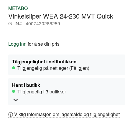
Gå
METABO
til
Vinkelsliper WEA 24-230 MVT Quick
begynnelsen
av
GTIN
4007430268259
bildegalleri
Logg inn
for å se din pris
Tilgjengelighet i nettbutikken
Tilgjengelig på nettlager (Få igjen)
Hent i butikk
Tilgjengelig i 3 butikker
ⓘ Viktig informasjon om lagersaldo og tilgjengelighet