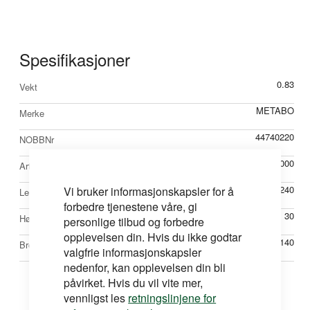
Spesifikasjoner
Mer
0.83
Vekt
informasjon
METABO
Merke
44740220
NOBBNr
631039000
Artikkelnr
Vi bruker informasjonskapsler for å
240
Lengde mm
forbedre tjenestene våre, gi
30
Høyde mm
personlige tilbud og forbedre
opplevelsen din. Hvis du ikke godtar
140
Bredde mm
valgfrie informasjonskapsler
nedenfor, kan opplevelsen din bli
påvirket. Hvis du vil vite mer,
vennligst les
retningslinjene for