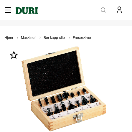
Søk
Hjem
Maskiner
Bor-kapp-slip
Freseskiver
Gå
til
slutten
av
bildegalleri