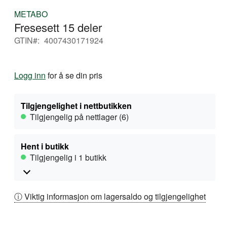
Gå
METABO
til
Fresesett 15 deler
begynnelsen
av
GTIN
4007430171924
bildegalleri
Logg inn
for å se din pris
Tilgjengelighet i nettbutikken
Tilgjengelig på nettlager (6)
Hent i butikk
Tilgjengelig i 1 butikk
ⓘ Viktig informasjon om lagersaldo og tilgjengelighet