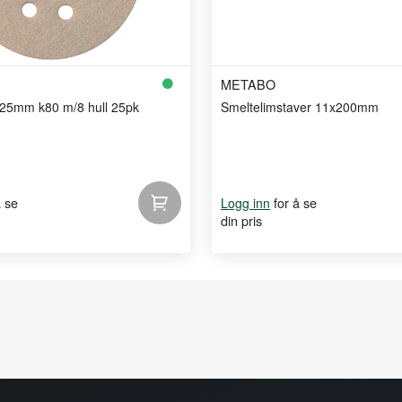
METABO
125mm k80 m/8 hull 25pk
Smeltelimstaver 11x200mm
å se
for å se
Logg inn
din pris