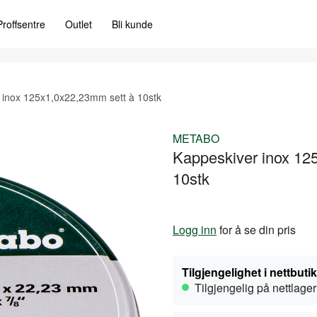
Proffsentre
Outlet
Bli kunde
 inox 125x1,0x22,23mm sett à 10stk
METABO
Kappeskiver inox 12
10stk
Logg inn
for å se din pris
Tilgjengelighet i nettbuti
Tilgjengelig på nettlager