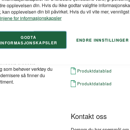
stk. Svært tynne
dre opplevelsen din. Hvis du ikke godtar valgfrie informasjonska
 – smalere snitt, raskere
Høyde mm
 kan opplevelsen din bli påvirket. Hvis du vil vite mer, vennligst
r egnet for rustfritt stål.
linjene for informasjonskapsler
Bredde mm
616501000 (1,9 mm).
GODTA
ENDRE INNSTILLINGER
INFORMASJONSKAPSLER
Dokumentasjon
arkedets bredeste
deg som behøver verktøy du
Produktdatablad
dernisere så finner du
timent.
Produktdatablad
Kontakt oss
Dersom du har spørsmål om pr