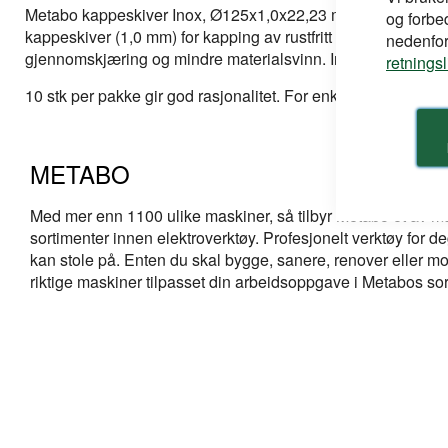
bildegalleri
Metabo kappeskiver Inox, Ø125x1,0x22,23 mm, sett med 10 
og forbe
kappeskiver (1,0 mm) for kapping av rustfritt stål og metaller
nedenfor,
gjennomskjæring og mindre materialsvinn. Inox-betegnelse bety
retnings
10 stk per pakke gir god rasjonalitet. For enkeltkive: se M
METABO
Med mer enn 1100 ulike maskiner, så tilbyr Metabo et av m
sortimenter innen elektroverktøy. Profesjonelt verktøy for 
kan stole på. Enten du skal bygge, sanere, renover eller mo
riktige maskiner tilpasset din arbeidsoppgave i Metabos sor