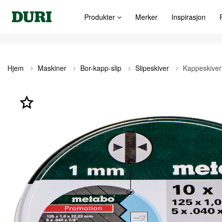
Produkter
Merker
Inspirasjon
Hjem
Maskiner
Bor-kapp-slip
Slipeskiver
Kappeskiver
Gå
til
slutten
av
bildegalleri