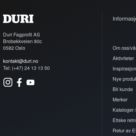
Informasj
Duri Fagprofil AS
Brobekkveien 80c
0582 Oslo
Om oss/vår
Aktiviteter
kontakt@duri.no
Tel: (+47) 24 13 13 50
Inspirasjo
Nye produk
Bli kunde
Merker
Kataloger /
Etiske retn
Retur av E