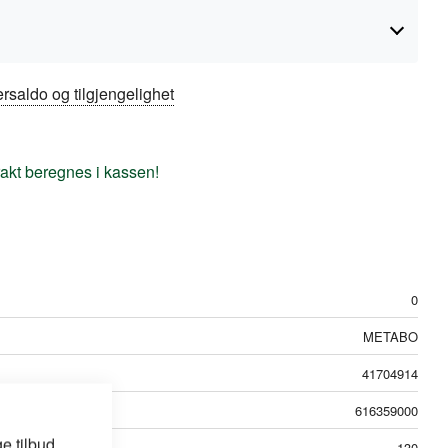
rsaldo og tilgjengelighet
frakt beregnes i kassen!
0
METABO
41704914
616359000
e tilbud
130