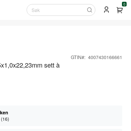
0
Min
Søk
GTIN
4007430166661
5x1,0x22,23mm sett à
kken
 (16)