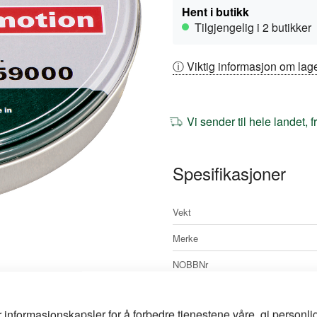
Hent i butikk
Tilgjengelig i 2 butikker
ⓘ Viktig informasjon om lage
Vi sender til hele landet, 
Spesifikasjoner
Mer
Vekt
informasjon
Merke
NOBBNr
Artikkelnr
r informasjonskapsler for å forbedre tjenestene våre, gi personlig
Lengde mm