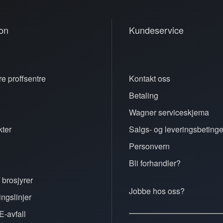
on
Kundeservice
e proffsentre
Kontakt oss
Betaling
n
Wagner serviceskjema
ter
Salgs- og leveringsbetinge
Personvern
Bli forhandler?
 brosjyrer
Jobbe hos oss?
ingslinjer
E-avfall