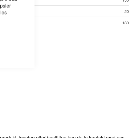
psler
20
 les
130
odukt, løsning eller bestilling kan du ta kontakt med oss