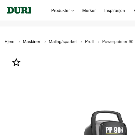
Produkter
Merker
Inspirasjon
Hjem
Maskiner
Maling/sparkel
Proff
Powerpainter 90
Gå
til
slutten
av
bildegalleri