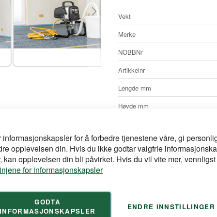
Mer
Vekt
informasjon
Merke
NOBBNr
Artikkelnr
Lengde mm
Høyde mm
av utstyr som gir en meget
Bredde mm
er, Vector Pro pistol og
. Finnes i 2 utførelser, en
r informasjonskapsler for å forbedre tjenestene våre, gi personlig
 5L overbeholder
dre opplevelsen din. Hvis du ikke godtar valgfrie informasjonska
il daglig profesjonelt bruk
 kan opplevelsen din bli påvirket. Hvis du vil vite mer, vennligst
er/uken. Kan brukes sammen
linjene for informasjonskapsler
Kontakt oss
ekk først med visse
dyser intil 0,019» hull og
Dersom du har spørsmål om pr
GODTA
ENDRE INNSTILLINGER
på e-post eller telefon:
INFORMASJONSKAPSLER