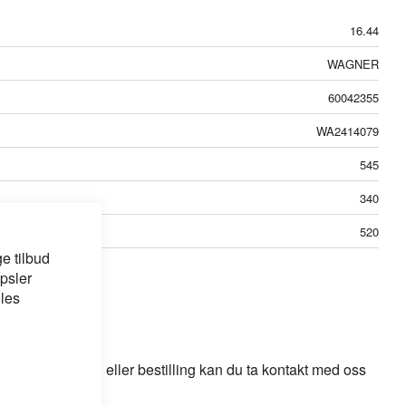
16.44
WAGNER
60042355
WA2414079
545
340
520
e tilbud
psler
 les
odukt, løsning eller bestilling kan du ta kontakt med oss