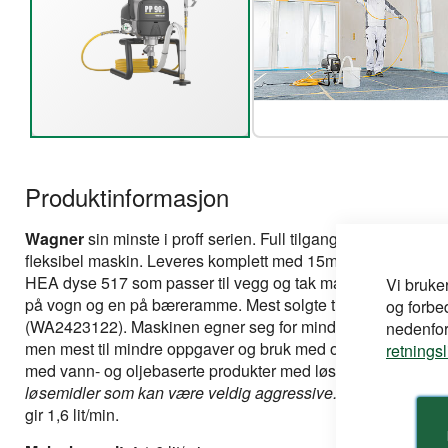
Gå
til
Produktinformasjon
begynnelsen
av
bildegalleri
Wagner
sin minste i proff serien. Full tilgang til alle typer 
fleksibel maskin. Leveres komplett med 15m slange, manomet
HEA dyse 517 som passer til vegg og tak maling, klar til bruk
Vi bruke
på vogn og en på bæreramme. Mest solgte tilleggsutstyr er
og forbe
(WA2423122). Maskinen egner seg for mindre jobber og ikke t
nedenfor,
men mest til mindre oppgaver og bruk med opptil 5-10 tim
retnings
med vann- og oljebaserte produkter med løsemidler.
OBS! Sj
løsemidler som kan være veldig aggressive.
Kan brukes med 
gir 1,6 lit/min.