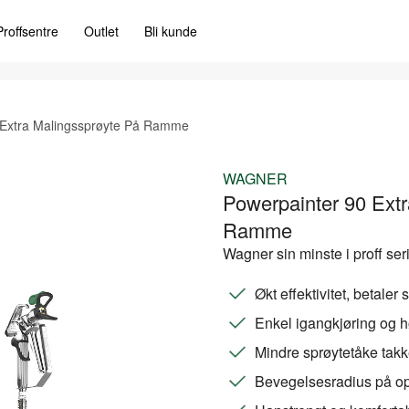
Proffsentre
Outlet
Bli kunde
 Extra Malingssprøyte På Ramme
WAGNER
Powerpainter 90 Ext
Ramme
Wagner sin minste i proff ser
Økt effektivitet, betaler
Enkel igangkjøring og hø
Mindre sprøytetåke tak
Bevegelsesradius på op