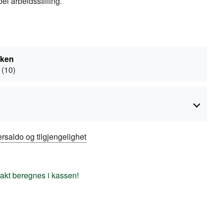
l arbeidsstilling.
kken
 (10)
rsaldo og tilgjengelighet
frakt beregnes i kassen!