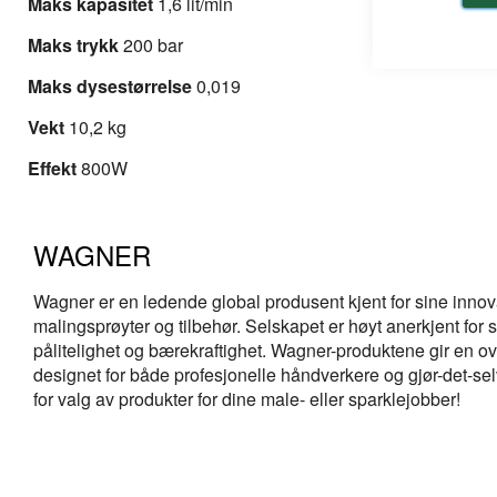
Maks kapasitet
1,6 lit/min
Maks trykk
200 bar
Maks dysestørrelse
0,019
Vekt
10,2 kg
Effekt
800W
WAGNER
Wagner er en ledende global produsent kjent for sine innova
malingsprøyter og tilbehør. Selskapet er høyt anerkjent for sin 
pålitelighet og bærekraftighet. Wagner-produktene gir en ov
designet for både profesjonelle håndverkere og gjør-det-sel
for valg av produkter for dine male- eller sparklejobber!