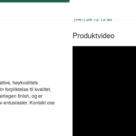
kontakt@duri.no
(+47) 24 13 13 50
Produktvideo
tive, høykvalitets
forpliktelse til kvalitet,
erlegen finish, og er
v-entusiaster. Kontakt oss