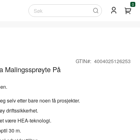
0
Min
Søk
GTIN
4004025126253
ra Malingssprøyte På
ien.
 seg selv etter bare noen få prosjekter.
y driftssikkerhet.
ket være HEA-teknologi.
ptil 30 m.