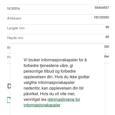
55404557
NOBBNr
H3125350
Artikkelnr
95
Lengde mm
65
Høyde mm
250
Bredde mm
Ruller
Produkttype
Vi bruker informasjonskapsler for å
forbedre tjenestene våre, gi
personlige tilbud og forbedre
opplevelsen din. Hvis du ikke godtar
valgfrie informasjonskapsler
Dokumentasjon
nedenfor, kan opplevelsen din bli
påvirket. Hvis du vil vite mer,
vennligst les
retningslinjene for
Brosjyre
informasjonskapsler