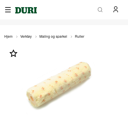
Søk
Hjem
Verktøy
Maling og sparkel
Ruller
Gå
til
slutten
av
bildegalleri