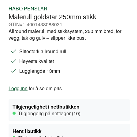
Gå
HABO PENSLAR
til
Malerull goldstar 250mm stikk
begynnelsen
av
GTIN
4001438088031
bildegalleri
Allround malerull med stikksystem, 250 mm bred, for
vegg, tak og gulv – slipper ikke bust
Slitesterk allround rull
Høyeste kvalitet
Lugglengde 13mm
Logg inn
for å se din pris
Tilgjengelighet i nettbutikken
Tilgjengelig på nettlager (10)
Hent i butikk