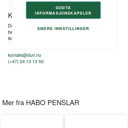
GODTA
Kontakt oss
INFORMASJONSKAPSLER
Dersom du har spørsmål om produkt, løsning eller
ENDRE INNSTILLINGER
bestilling kan du ta kontakt med oss på e-post eller
telefon:
kontakt@duri.no
(+47) 24 13 13 50
Mer fra HABO PENSLAR