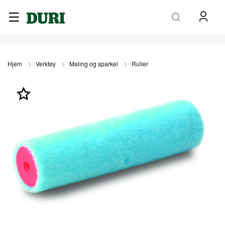
Søk
Hjem
Verktøy
Maling og sparkel
Ruller
Gå
til
slutten
av
bildegalleri