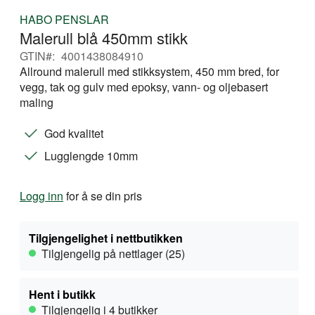
Gå
HABO PENSLAR
til
Malerull blå 450mm stikk
begynnelsen
av
GTIN
4001438084910
bildegalleri
Allround malerull med stikksystem, 450 mm bred, for
vegg, tak og gulv med epoksy, vann- og oljebasert
maling
God kvalitet
Lugglengde 10mm
Logg inn
for å se din pris
Tilgjengelighet i nettbutikken
Tilgjengelig på nettlager (25)
Hent i butikk
Tilgjengelig i 4 butikker