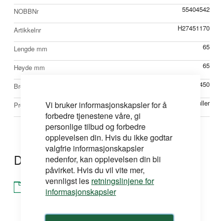
55404542
NOBBNr
H27451170
Artikkelnr
65
Lengde mm
65
Høyde mm
450
Bredde mm
Ruller
Vi bruker informasjonskapsler for å
Produkttype
forbedre tjenestene våre, gi
personlige tilbud og forbedre
opplevelsen din. Hvis du ikke godtar
valgfrie informasjonskapsler
Dokumentasjon
nedenfor, kan opplevelsen din bli
påvirket. Hvis du vil vite mer,
vennligst les
retningslinjene for
Brosjyre
informasjonskapsler