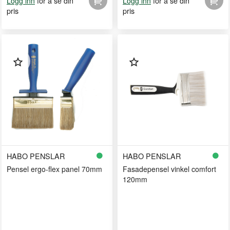
for å se din
for å se din
Logg inn
Logg inn
pris
pris
HABO PENSLAR
HABO PENSLAR
Pensel ergo-flex panel 70mm
Fasadepensel vinkel comfort
120mm